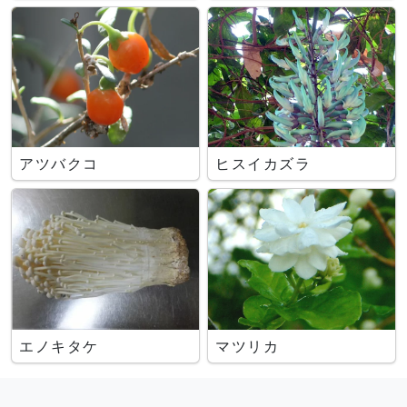
アツバクコ
ヒスイカズラ
エノキタケ
マツリカ