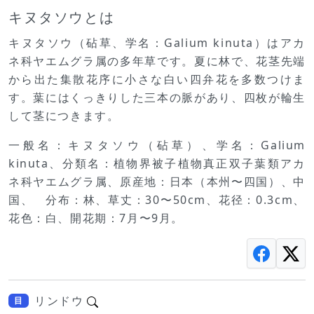
キヌタソウとは
キヌタソウ（砧草、学名：Galium kinuta）はアカ
ネ科ヤエムグラ属の多年草です。夏に林で、花茎先端
から出た集散花序に小さな白い四弁花を多数つけま
す。葉にはくっきりした三本の脈があり、四枚が輪生
して茎につきます。
一般名：キヌタソウ（砧草）、学名：Galium
kinuta、分類名：植物界被子植物真正双子葉類アカ
ネ科ヤエムグラ属、原産地：日本（本州〜四国）、中
国、 分布：林、草丈：30〜50cm、花径：0.3cm、
花色：白、開花期：7月〜9月。
リンドウ
目