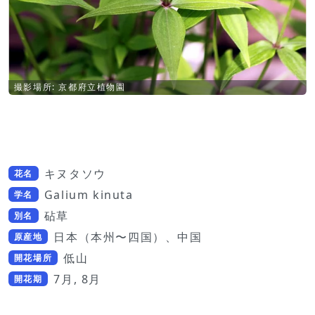
撮影場所: 京都府立植物園
キヌタソウ
花名
Galium kinuta
学名
砧草
別名
日本（本州〜四国）、中国
原産地
低山
開花場所
7月, 8月
開花期