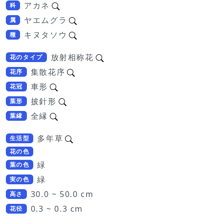
アカネ
科
ヤエムグラ
属
キヌタソウ
種
放射相称花
花のタイプ
集散花序
花序
車形
花冠
披針形
葉形
全縁
葉縁
多年草
生活型
花の色
緑
葉の色
緑
実の色
30.0 ~ 50.0 cm
高さ
0.3 ~ 0.3 cm
花径