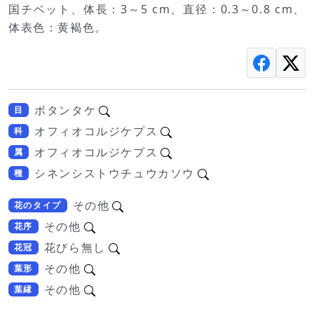
国チベット、体長：3～5 cm、直径：0.3～0.8 cm、
体表色：黄褐色。
ボタンタケ
目
オフィオコルジケプス
科
オフィオコルジケプス
属
シネンシストウチュウカソウ
種
その他
花のタイプ
その他
花序
花びら無し
花冠
その他
葉形
その他
葉縁