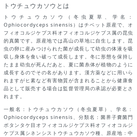
トウチュウカソウとは
トウチュウカソウ（冬虫夏草、学名：
Ophiocordyceps sinensis）はチベット原産で、オ
フィオコルジケプス科オフィオコルジケプス属の昆虫
的真菌です。原産地では高山の草地に自生します。昆
虫の卵に産みつけられた菌が成長して幼虫の体液を吸
収し身体を食い破って成長します。冬に形態を保持し
たまま幼虫が死んだあと、夏に菌糸体が植物のように
成長するのでその名があります。漢方薬などに用いら
れますがヒ素など有害物質が含まれることから健康食
品として販売する場合は監督管理局の承認が必要とさ
れます。
一般名：トウチュウカソウ（冬虫夏草）、学名：
Ophiocordyceps sinensis、分類名：菌界子嚢菌門
ボタンタケ目オフィオコルジケプス科オフィオコルジ
ケプス属シネンシストウチュウカソウ種、原産地：中