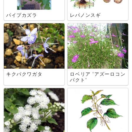
パイプカズラ
レバノンスギ
キクバクワガタ
ロベリア 'アズーロコン
パクト'