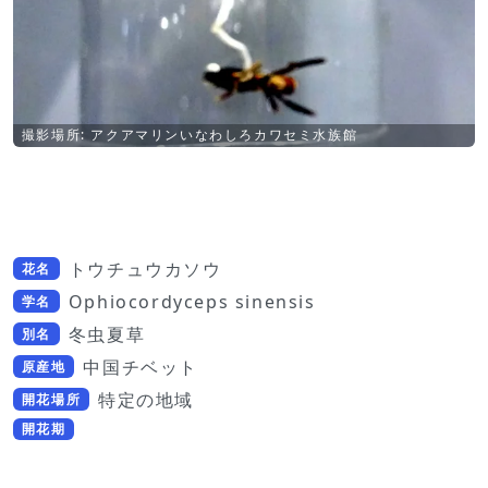
撮影場所: アクアマリンいなわしろカワセミ水族館
トウチュウカソウ
花名
Ophiocordyceps sinensis
学名
冬虫夏草
別名
中国チベット
原産地
特定の地域
開花場所
開花期