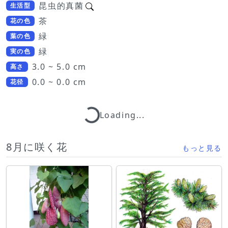
昆虫的真菌
生活型
茶
花の色
緑
葉の色
緑
実の色
3.0 ~ 5.0 cm
高さ
0.0 ~ 0.0 cm
花径
Loading...
Loading...
8月に咲く花
もっと見る