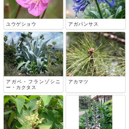
ユウゲショウ
アガパンサス
アガベ・フランゾシニ
アカマツ
ー・カクタス