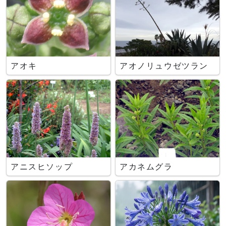
アオキ
アオノリュウゼツラン
アニスヒソップ
アカネムグラ