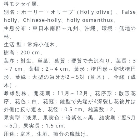
科モクセイ属、
別名：ホーリー・オリーブ（Holly olive）、False
holly、Chinese-holly、holly osmanthus、
生息分布：東日本南部～九州、沖縄、環境：低地の
林、
生活 型：常緑小低木、
樹高：200 cm、
葉序：対生、単葉、葉質：硬質で光沢有り、葉長：3
～7 cm、葉幅：2～4 cm、葉形：楕円形～卵状楕円
形、葉縁：大型の歯牙が2～5対（幼木）、全縁（成
木）、
雌雄別株、開花期：11月～12月、花序形：散形花
序、花色：白、花冠：鐘型で先端が4深裂し花被片は
外側に反り返る、花径：0.5 cm、雄蕊数：2、
果実型：液果、果実色：暗紫色～黒、結実期：翌5月
～6月、果実長：1.5 cm、
用途：庭木、生垣、節分の魔除け。