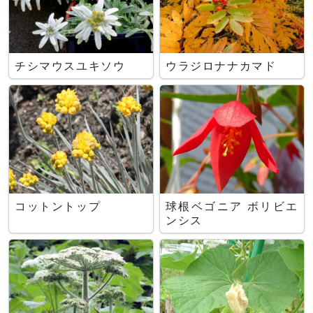
チシマウスユキソウ
ウラジロナナカマド
コットントップ
球根ベゴニア ボリビエ
ンシス