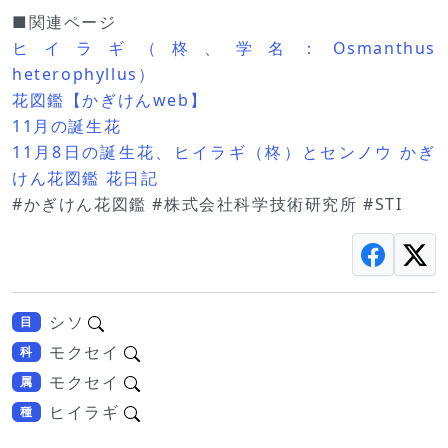
■関連ページ
ヒイラギ（柊、学名：Osmanthus
heterophyllus）
花図鑑【かぎけんweb】
11月の誕生花
11月8日の誕生花、ヒイラギ（柊）とセンノウ かぎ
けん花図鑑 花日記
#かぎけん花図鑑 #株式会社科学技術研究所 #STI
シソ
目
モクセイ
科
モクセイ
属
ヒイラギ
種