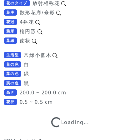
放射相称花
花のタイプ
散形花序/傘形
花序
4弁花
花冠
楕円形
葉形
歯状
葉縁
常緑小低木
生活型
白
花の色
緑
葉の色
黒
実の色
200.0 ~ 200.0 cm
高さ
0.5 ~ 0.5 cm
花径
Loading...
Loading...