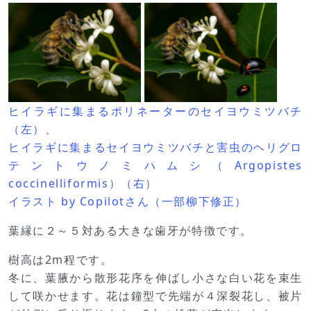
ヒイラギに集まるポリネーターのセイヨウミツバチ
（左）、
ヒイラギに集まるセイヨウミツバチと害虫のヘリグロ
テントウノミハムシ（Argopistes
coccinelliformis）（右）
イラスト by Copilotさん（一部柳下修正）
葉縁に２～５対ある大きな歯牙が特徴です。
樹高は2m程です。
冬に、葉腋から散形花序を伸ばし小さな白い花を束生
して咲かせます。花は鐘型で先端が４深裂花し、被片