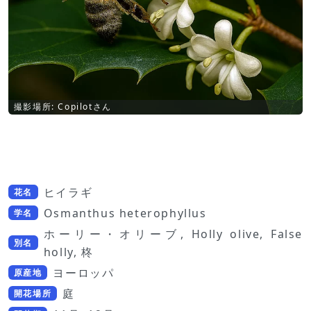
撮影場所: Copilotさん
ヒイラギ
花名
Osmanthus heterophyllus
学名
ホーリー・オリーブ, Holly olive, False
別名
holly, 柊
ヨーロッパ
原産地
庭
開花場所