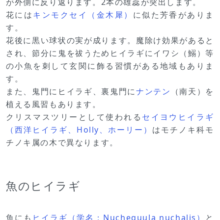
が外側に反り返ります。2本の雄蕊が突出します。
花には
キンモクセイ（金木犀）
に似た芳香がありま
す。
花後に黒い球状の実が成ります。魔除け効果があると
され、節分に鬼を祓うためヒイラギにイワシ（鰯）等
の小魚を刺して玄関に飾る習慣がある地域もありま
す。
また、鬼門にヒイラギ、裏鬼門に
ナンテン
（南天）を
植える風習もあります。
クリスマスツリーとして使われる
セイヨウヒイラギ
（西洋ヒイラギ、Holly、ホーリー）
はモチノキ科モ
チノキ属の木で異なります。
魚のヒイラギ
魚にも
ヒイラギ（学名：Nuchequula nuchalis）
と