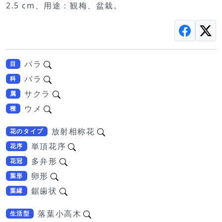
2.5 cm、用途：観梅、盆栽。
バラ
目
バラ
科
サクラ
属
ウメ
種
放射相称花
花のタイプ
単頂花序
花序
多弁形
花冠
卵形
葉形
鋸歯状
葉縁
落葉小高木
生活型