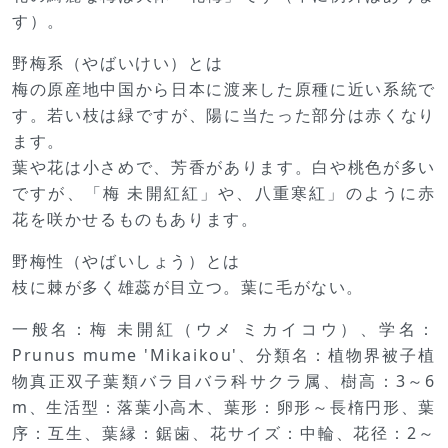
す）。
野梅系（やばいけい）とは
梅の原産地中国から日本に渡来した原種に近い系統で
す。若い枝は緑ですが、陽に当たった部分は赤くなり
ます。
葉や花は小さめで、芳香があります。白や桃色が多い
ですが、「梅 未開紅紅」や、八重寒紅」のように赤
花を咲かせるものもあります。
野梅性（やばいしょう）とは
枝に棘が多く雄蕊が目立つ。葉に毛がない。
一般名：梅 未開紅（ウメ ミカイコウ）、学名：
Prunus mume 'Mikaikou'、分類名：植物界被子植
物真正双子葉類バラ目バラ科サクラ属、樹高：3～6
m、生活型：落葉小高木、葉形：卵形～長楕円形、葉
序：互生、葉縁：鋸歯、花サイズ：中輪、花径：2～