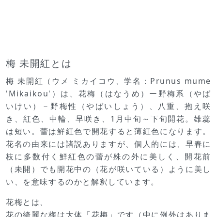
梅 未開紅とは
梅 未開紅（ウメ ミカイコウ、学名：Prunus mume
'Mikaikou'）は、花梅（はなうめ）ー野梅系（やば
いけい）－野梅性（やばいしょう）、八重、抱え咲
き、紅色、中輪、早咲き、1月中旬～下旬開花。雄蕊
は短い。蕾は鮮紅色で開花すると薄紅色になります。
花名の由来には諸説ありますが、個人的には、早春に
枝に多数付く鮮紅色の蕾が殊の外に美しく、開花前
（未開）でも開花中の（花が咲いている）ように美し
い、を意味するのかと解釈しています。
花梅とは、
花の綺麗な梅は大体「花梅」です（中に例外はありま