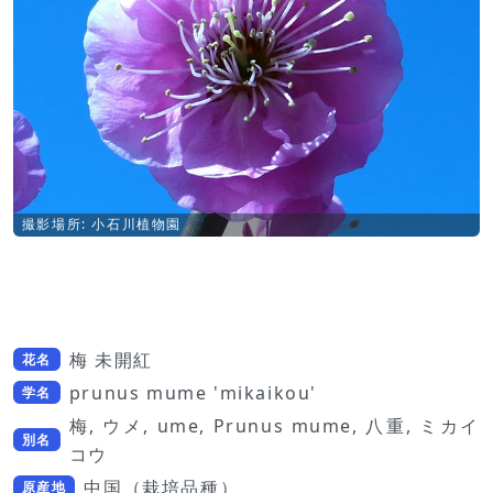
撮影場所: 小石川植物園
梅 未開紅
花名
prunus mume 'mikaikou'
学名
梅, ウメ, ume, Prunus mume, 八重, ミカイ
別名
コウ
中国（栽培品種）
原産地