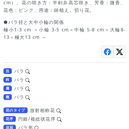
cm）、花の咲き方：半剣弁高芯咲き、芳香：微香、
花色：ピンク、用途：鉢植え、切り花。
●バラ径と大中小輪の関係
極小1-3 cm ＜小輪 3-5 cm＜中輪 5-8 cm＜大輪8-
13＜極大13 cm ～
バラ
目
バラ
科
バラ
属
バラ
種
放射相称花
花のタイプ
円錐/複総状花序
花序
バラ形
花冠