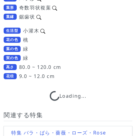
奇数羽状複葉
葉形
鋸歯状
葉縁
小灌木
生活型
桃
花の色
緑
葉の色
緑
実の色
80.0 ~ 120.0 cm
高さ
9.0 ~ 12.0 cm
花径
Loading...
Loading...
関連する特集
特集 バラ・ばら・薔薇・ローズ・Rose