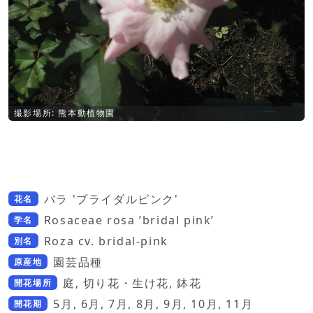
撮影場所: 熊本動植物園
バラ 'ブライダルピンク'
花名
Rosaceae rosa ’bridal pink’
学名
Roza cv. bridal-pink
別名
園芸品種
原産地
庭, 切り花・生け花, 鉢花
開花場所
5月, 6月, 7月, 8月, 9月, 10月, 11月
開花期