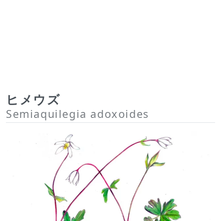
ヒメウズ
Semiaquilegia adoxoides