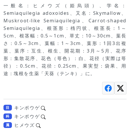
一般名：ヒメウズ（姫烏頭）、学名：
Semiaquilegia adoxoides、又名：Skymallow、
Muskroot-like Semiaquilegia、Carrot-shaped
Semiaquilegia、根茎形：楕円状、根茎長：1～
5cm、根茎幅：0.5～1cm、草丈：10～30cm、葉長
さ：0.5～3cm、葉幅：1～3cm、葉形：1回3出複
葉、葉序：互生、根生、開花期：3月～5月、花序
形：集散花序、花色（萼色）：白、花径（実際は萼
径）：0.5cm、花径：0.25cm、果実型：袋果、用
途：塊根を生薬「天葵（テンキ）」に。
キンポウゲ
目
キンポウゲ
科
ヒメウズ
属