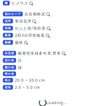
ヒメウズ
種
左右相称花
花のタイプ
単頂花序
花序
かぶと状/有距形
花冠
2回3出羽状複葉
葉形
歯状
葉縁
耐寒性常緑多年草,野草
生活型
白
花の色
緑
葉の色
実の色
20.0 ~ 30.0 cm
高さ
2.0 ~ 3.0 cm
花径
Loading...