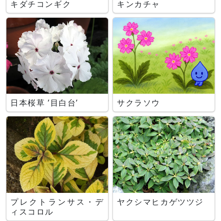
キダチコンギク
キンカチャ
日本桜草 ’目白台’
サクラソウ
プレクトランサス・デ
ヤクシマヒカゲツツジ
ィスコロル