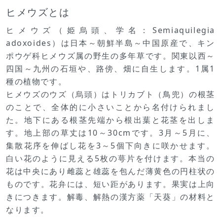
ヒメウズとは
ヒメウズ（姫烏頭、学名：Semiaquilegia
adoxoides）は日本～朝鮮半島～中国原産で、キン
ポウゲ科ヒメウズ属の野生の多年草です。関東以西～
四国～九州の石垣や、路傍、畑に自生します。1属1
種の植物です。
ヒメウズのウズ（烏頭）はトリカブト（鳥兜）の根茎
のことで、全体的に小さいことから名付けられまし
た。地下にある根茎先端から根出葉と花茎を出しま
す。地上部の草丈は10～30cmです。3月～5月に、
集散花序を伸ばし花を3～5個下向きに咲かせます。
白い花のように見える5枚の萼片を付けます。本当の
花は中央にあり雌蕊と雄蕊を包んだ薄黄色の円柱状の
ものです。花弁には、短い距があります。果実は上向
きにつきます。解毒、解熱の漢方薬「天葵」の材料と
なります。