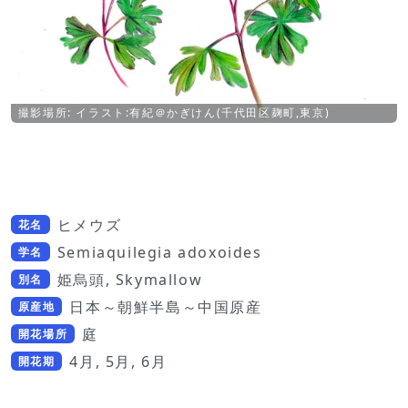
撮影場所: イラスト:有紀＠かぎけん(千代田区麹町,東京)
ヒメウズ
花名
Semiaquilegia adoxoides
学名
姫烏頭, Skymallow
別名
日本～朝鮮半島～中国原産
原産地
庭
開花場所
4月, 5月, 6月
開花期