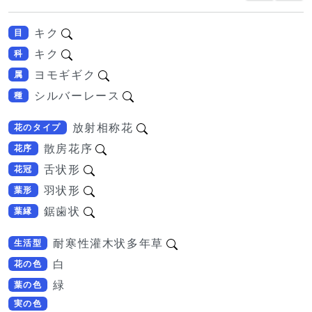
キク
目
キク
科
ヨモギギク
属
シルバーレース
種
放射相称花
花のタイプ
散房花序
花序
舌状形
花冠
羽状形
葉形
鋸歯状
葉縁
耐寒性灌木状多年草
生活型
白
花の色
緑
葉の色
実の色