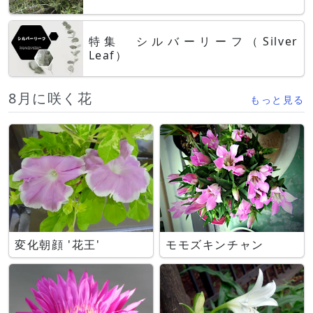
特集 シルバーリーフ（Silver
Leaf）
8月に咲く花
もっと見る
変化朝顔 '花王'
モモズキンチャン