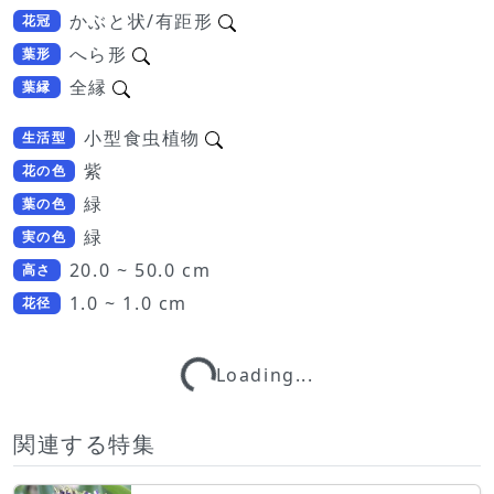
かぶと状/有距形
花冠
へら形
葉形
全縁
葉縁
小型食虫植物
生活型
紫
花の色
緑
葉の色
緑
実の色
20.0 ~ 50.0 cm
高さ
1.0 ~ 1.0 cm
Loading...
花径
Loading...
関連する特集