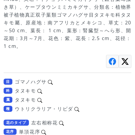
き草）、ケープタウンミミカキグサ、分類名：植物界
被子植物真正双子葉類ゴマノハグサ目タヌキモ科タヌ
キモ屬、原産地：南アフリカとメキシコ、草丈：20
～50 cm、葉長： 1 cm、葉形：腎臓型～へら形、開
花期：3月～7月、花色：紫、花長：2.5 cm、花径：
1 cm。
ゴマノハグサ
目
タヌキモ
科
タヌキモ
属
ウトリクラリア・リビダ
種
左右相称花
花のタイプ
単頂花序
花序