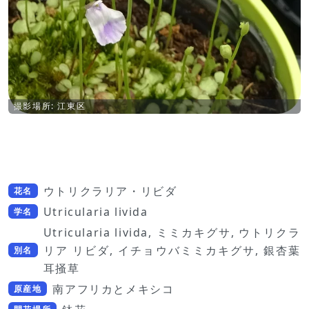
撮影場所: 江東区
ウトリクラリア・リビダ
花名
Utricularia livida
学名
Utricularia livida, ミミカキグサ, ウトリクラ
リア リビダ, イチョウバミミカキグサ, 銀杏葉
別名
耳掻草
南アフリカとメキシコ
原産地