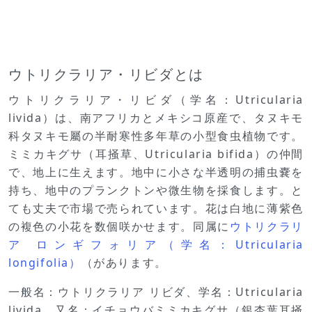
ウトリクラリア・リビダとは
ウトリクラリア・リビダ（学名：Utricularia
livida）は、南アフリカとメキシコ原産で、タヌキモ
科タヌキモ屬の半耐寒性多年草の小型食虫植物です。
ミミカキグサ（耳掻草、Utricularia bifida）の仲間
で、地上に生えます。地中に小さな半透明の捕虫嚢を
持ち、地中のプランクトンや微生物を採食します。と
ても丈夫で市場で売られています。花は白地に薄紫色
の複色の小花を数個咲かせます。同属に
ウトリクラリ
ア ロンギフォリア（学名：Utricularia
longifolia）
（があります。
一般名：ウトリクラリア リビダ、学名：Utricularia
livida、又名：イチョウバミミカキグサ（銀杏葉耳掻