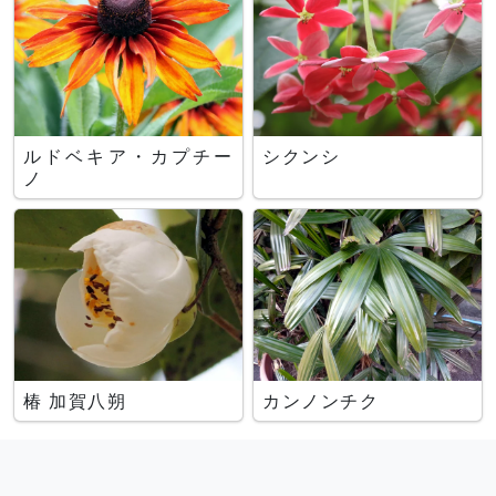
ルドベキア・カプチー
シクンシ
ノ
椿 加賀八朔
カンノンチク