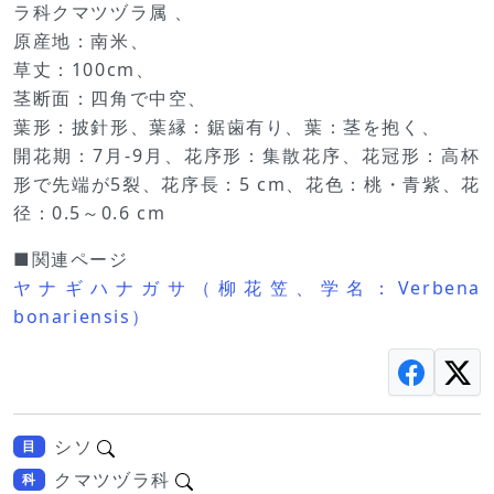
ラ科クマツヅラ属 、
原産地：南米、
草丈：100cm、
茎断面：四角で中空、
葉形：披針形、葉縁：鋸歯有り、葉：茎を抱く、
開花期：7月-9月、花序形：集散花序、花冠形：高杯
形で先端が5裂、花序長：5 cm、花色：桃・青紫、花
径：0.5～0.6 cm
■関連ページ
ヤナギハナガサ（柳花笠、学名：Verbena
bonariensis）
シソ
目
クマツヅラ科
科