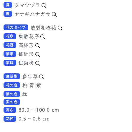
クマツヅラ
属
ヤナギハナガサ
種
放射相称花
花のタイプ
集散花序
花序
高杯形
花冠
披針形
葉形
鋸歯状
葉縁
多年草
生活型
桃 青 紫
花の色
緑
葉の色
実の色
80.0 ~ 100.0 cm
高さ
0.5 ~ 0.6 cm
花径