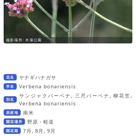
撮影場所: 木場公園
ヤナギハナガサ
花名
Verbena bonariensis
学名
サンジャクバーベナ, 三尺バーベナ, 柳花笠,
別名
Verbena bonariensis
南米
原産地
野原・畦道
開花場所
7月, 8月, 9月
開花期