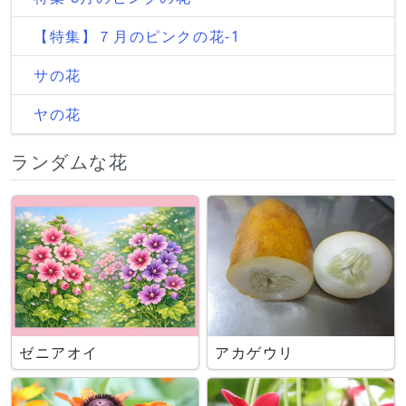
【特集】７月のピンクの花-1
サの花
ヤの花
ランダムな花
ゼニアオイ
アカゲウリ