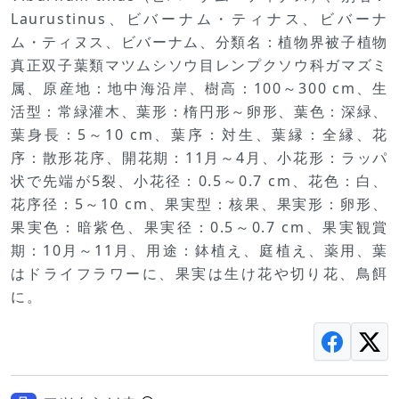
Laurustinus、ビバーナム・ティナス、ビバーナ
ム・ティヌス、ビバーナム、分類名：植物界被子植物
真正双子葉類マツムシソウ目レンプクソウ科ガマズミ
属、原産地：地中海沿岸、樹高：100～300 cm、生
活型：常緑灌木、葉形：楕円形～卵形、葉色：深緑、
葉身長：5～10 cm、葉序：対生、葉縁：全縁、花
序：散形花序、開花期：11月～4月、小花形：ラッパ
状で先端が5裂、小花径：0.5～0.7 cm、花色：白、
花序径：5～10 cm、果実型：核果、果実形：卵形、
果実色：暗紫色、果実径：0.5～0.7 cm、果実観賞
期：10月～11月、用途：鉢植え、庭植え、薬用、葉
はドライフラワーに、果実は生け花や切り花、鳥餌
に。