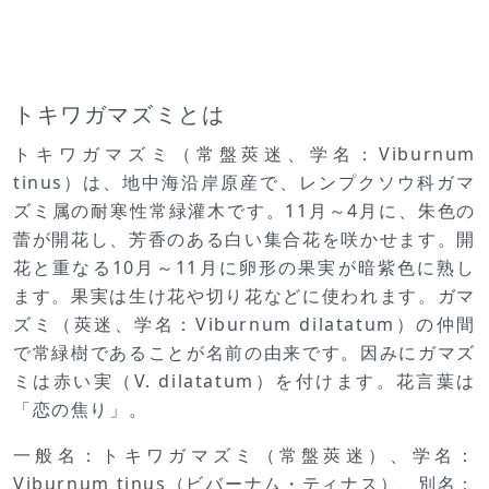
トキワガマズミとは
トキワガマズミ（常盤莢迷、学名：Viburnum
tinus）は、地中海沿岸原産で、レンプクソウ科ガマ
ズミ属の耐寒性常緑灌木です。11月～4月に、朱色の
蕾が開花し、芳香のある白い集合花を咲かせます。開
花と重なる10月～11月に卵形の果実が暗紫色に熟し
ます。果実は生け花や切り花などに使われます。ガマ
ズミ（莢迷、学名：Viburnum dilatatum）の仲間
で常緑樹であることが名前の由来です。因みにガマズ
ミは赤い実（V. dilatatum）を付けます。花言葉は
「恋の焦り」。
一般名：トキワガマズミ（常盤莢迷）、学名：
Viburnum tinus（ビバーナム・ティナス）、別名：