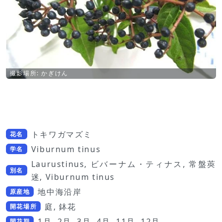
撮影場所: かぎけん
トキワガマズミ
花名
Viburnum tinus
学名
Laurustinus, ビバーナム・ティナス, 常盤莢
別名
迷, Viburnum tinus
地中海沿岸
原産地
庭, 鉢花
開花場所
1月, 2月, 3月, 4月, 11月, 12月
開花期