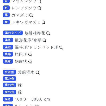
マツムシソウ
目
レンプクソウ
科
ガマズミ
属
トキワガマズミ
種
放射相称花
花のタイプ
散形花序/傘形
花序
漏斗形/トランペット形
花冠
楕円形
葉形
鋸歯状
葉縁
常緑灌木
生活型
花の色
緑
葉の色
緑
実の色
100.0 ~ 300.0 cm
高さ