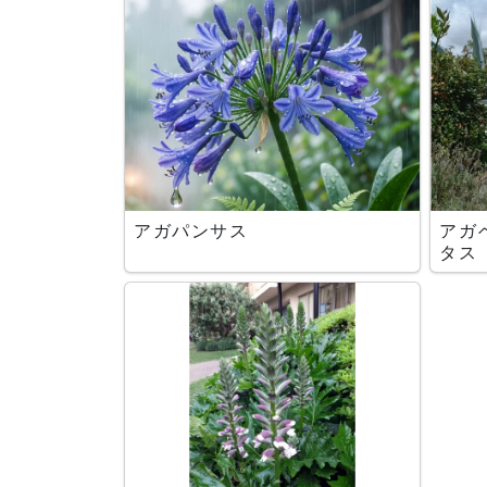
アガパンサス
アガ
タス