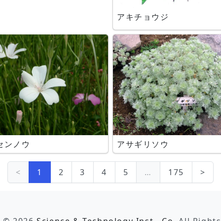
アキチョウジ
センノウ
アサギリソウ
<
1
2
3
4
5
…
175
>