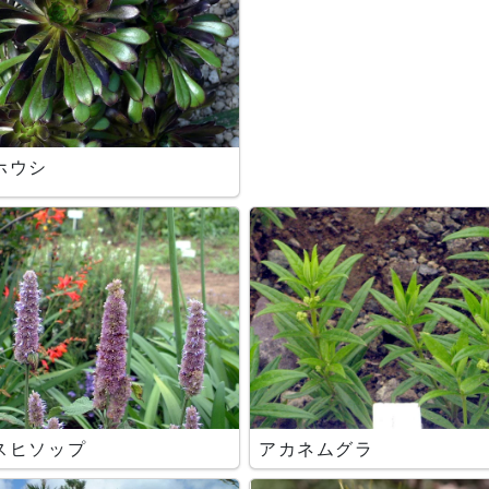
ホウシ
スヒソップ
アカネムグラ