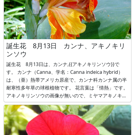
誕生花 8月13日 カンナ、アキノキリ
ンソウ
誕生花 8月13日は、カンナ,{{アキノキリンソウ}}で
す。 カンナ（Canna、学名：Canna indeica hybrid）
は、（亜）熱帯アメリカ原産で、カンナ科カンナ属の半
耐寒性多年草の球根植物です。 花言葉は「情熱」です。
アキノキリンソウの画像が無いので、ミヤマアキノキリ
ンソウ（深山秋の麒麟草)をご紹介します。 ミヤマアキ
ノキリンソウ（深山秋の麒麟草、学名：Solidago vir