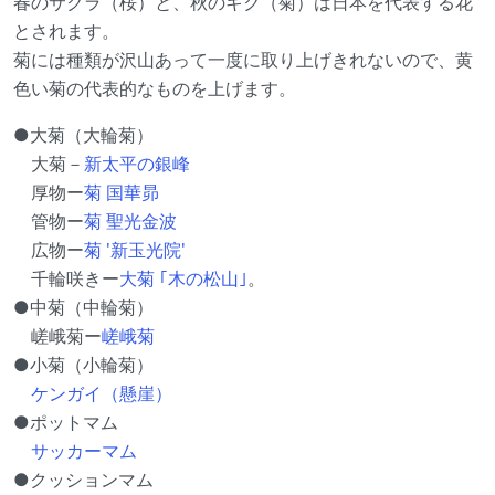
春の
サクラ（桜）
と、秋のキク（菊）は日本を代表する花
とされます。
菊には種類が沢山あって一度に取り上げきれないので、黄
色い菊の代表的なものを上げます。
●大菊（大輪菊）
大菊－
新太平の銀峰
厚物ー
菊 国華昴
管物ー
菊 聖光金波
広物ー
菊 '新玉光院'
千輪咲きー
大菊 ｢木の松山｣
。
●中菊（中輪菊）
嵯峨菊ー
嵯峨菊
●小菊（小輪菊）
ケンガイ（懸崖）
●ポットマム
サッカーマム
●クッションマム