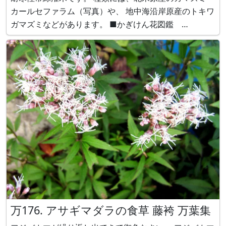
カールセファラム（写真）や、 地中海沿岸原産のトキワ
ガマズミなどがあります。 ■かぎけん花図鑑
https://www.flower-db.com
万176. アサギマダラの食草 藤袴 万葉集