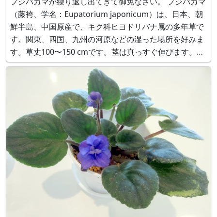
フジバカマが繰り返し出てきて御免なさい。 フジバカマ
（藤袴、学名：Eupatorium japonicum）は、日本、朝
鮮半島、中国原産で、キク科ヒヨドリバナ属の多年草で
す。関東、四国、九州の河原などの湿った場所を好みま
す。草丈100〜150 cmです。茎は真っすぐ伸びます。葉
は3裂し、葉に腺点がありません。葉は枝に対生して付
きます。夏から秋、散房花序を伸ばし、薄紅色の花を咲
かせます。直径0.5