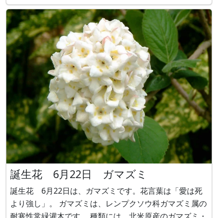
誕生花 6月22日 ガマズミ
誕生花 6月22日は、ガマズミです。花言葉は「愛は死
より強し」。 ガマズミは、レンプクソウ科ガマズミ属の
耐寒性常緑灌木です。 種類には、北米原産のガマズミ・