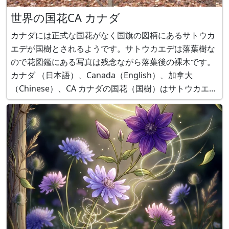
世界の国花CA カナダ
カナダには正式な国花がなく国旗の図柄にあるサトウカ
エデが国樹とされるようです。サトウカエデは落葉樹な
ので花図鑑にある写真は残念ながら落葉後の裸木です。
カナダ （日本語）、Canada（English）、加拿大
（Chinese）、CA カナダの国花（国樹）はサトウカエデ
サトウカエデ（砂糖楓、学名：Acer saccharum）は、
北米原産で、ムクロジ科カエデ属の落葉広葉高木です。
樹高