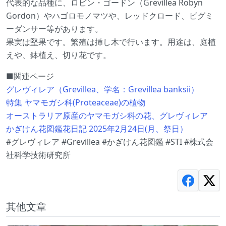
代表的な品種に、ロビン・ゴードン（Grevillea Robyn
Gordon）やハゴロモノマツや、レッドクロード、ピグミ
ーダンサー等があります。
果実は堅果です。繁殖は挿し木で行います。用途は、庭植
えや、鉢植え、切り花です。
■関連ページ
グレヴィレア（Grevillea、学名：Grevillea banksii）
特集 ヤマモガシ科(Proteaceae)の植物
オーストラリア原産のヤマモガシ科の花、グレヴィレア
かぎけん花図鑑花日記 2025年2月24日(月、祭日）
#グレヴィレア #Grevillea #かぎけん花図鑑 #STI #株式会
社科学技術研究所
其他文章