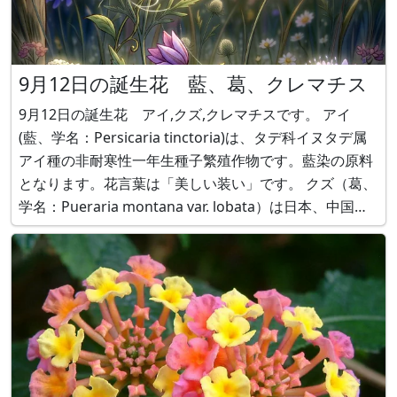
9月12日の誕生花 藍、葛、クレマチス
9月12日の誕生花 アイ,クズ,クレマチスです。 アイ
(藍、学名：Persicaria tinctoria)は、タデ科イヌタデ属
アイ種の非耐寒性一年生種子繁殖作物です。藍染の原料
となります。花言葉は「美しい装い」です。 クズ（葛、
学名：Pueraria montana var. lobata）は日本、中国原
産で、マメ科クズ属の蔓性多年草です。花言葉は「芯の
強さ、治癒」です。 クレマチス（学名