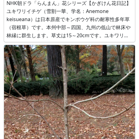
NHK朝ドラ「らんまん」花シリーズ【かぎけん花日記】
ユキワリイチゲ（雪割一華、学名：Anemone
keisueana）は日本原産でキンポウゲ科の耐寒性多年草
（宿根草）です。本州中部～四国、九州の低山で林床や
林縁に群生します。草丈は15～20cmです。ユキワリイ
チゲは「雪割一華」という漢字名が体を表すように雪解
け直後に雪を割って花茎を伸ばし一輪の花を咲かせま
す。他の花に先駆けて咲き春を告げる