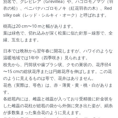
別名で、グレビレア（Grevillea）や、ハゴロモノマツ（羽
衣の松）、ベニバナハゴロモノキ（紅花羽衣の木）、Red
silky oak（レッド・シルキィ・オーク）と呼ばれます。
樹高は20 cm〜10 mと幅があります。
葉は緑色で、切れ込みが深く松葉に似た針形～線形で、全
縁、互生しまます。
日本では晩秋から翌年春に開花しますが、ハワイのような
温暖地域では1年中（四季咲き）見られます。
枝先から、円筒状や歯ブラシ状、クモの巣状の、花序径4
〜15 cmの総状花序または円錐花序を伸ばします。この花
のように見えるものは萼で、花弁はありません。
花色（実際は、萼色）は、赤・薄黄・黄・桃・白がありま
す。
各総苞内には、雌蕊と雄蕊が入っており受精後に針金状を
した雌蕊の花柱が総苞の袋から外側に突き出た姿が、絹糸
が多数集まった集合花のように見えます。