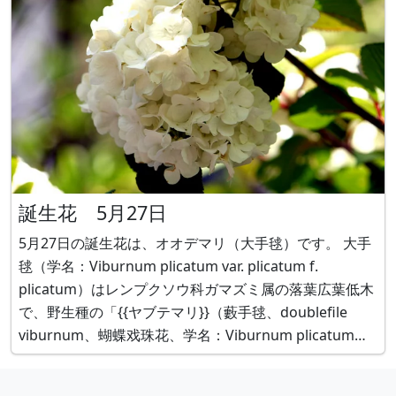
誕生花 5月27日
5月27日の誕生花は、オオデマリ（大手毬）です。 大手
毬（学名：Viburnum plicatum var. plicatum f.
plicatum）はレンプクソウ科ガマズミ属の落葉広葉低木
で、野生種の「{{ヤブテマリ}}（藪手毬、doublefile
viburnum、蝴蝶戏珠花、学名：Viburnum plicatum
var. tomentosum）」の園芸品種です。 花言葉は「約束