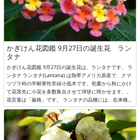
かぎけん花図鑑 9月27日の誕生花 ラン
タナ
かぎけん花図鑑 9月27日の誕生花は、ランタナです。 ラ
ンタナ ランタナ(Lantana) は熱帯アメリカ原産で、クマ
ツヅラ科の半耐寒性常緑小低木です。初夏から秋にかけ
て花茎先に小花を多数集合させて球状に咲かせます。。
花言葉は「厳格」です。 ランタナの品種には、在来種
で、咲き始めてから花色が淡黄色から、橙色、赤、桃色
に徐々に色が変わるランタナ・カマラ(学名：Lantana
camara) 、和名