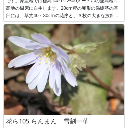
です。原産地では標高1400～2500メートルの亜高地～
高地の樹床に自生します。20cm程の卵形の偽鱗茎の基
部には、草丈40～80cmの花序と、３枚の大きな披針形
をした濃緑色の葉があります。花にはミント系の香りが
あり、花持ちが良く２～３週間は咲き続けます。 花名の
由来 英名で「おく
花ら105.らんまん 雪割一華