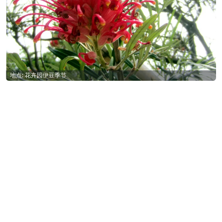
地点: 花卉园伊豆季节