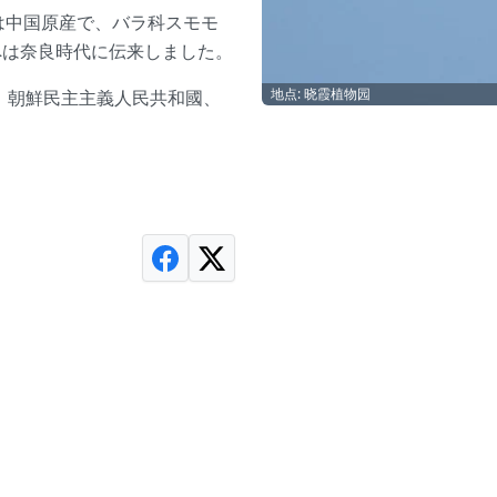
は中国原産で、バラ科スモモ
へは奈良時代に伝来しました。
地点: 晓霞植物园
sh）、朝鮮民主主義人民共和國、