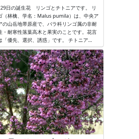
月29日の誕生花 リンゴとチトニアです。 リ
ゴ（林檎、学名：Malus pumila）は、中央ア
アの山岳地帯原産で、バラ科リンゴ属の非耐
性・耐寒性落葉高木と果実のことです。花言
は「優先、選択、誘惑」です。 チトニア
ithonia、学名：Tithonia rotundifolia）は、
央アメリカ～メキシコ原産で、キク科ニトベ
ク属の一年草です。花言葉は「果報者」で
す。 誕生花