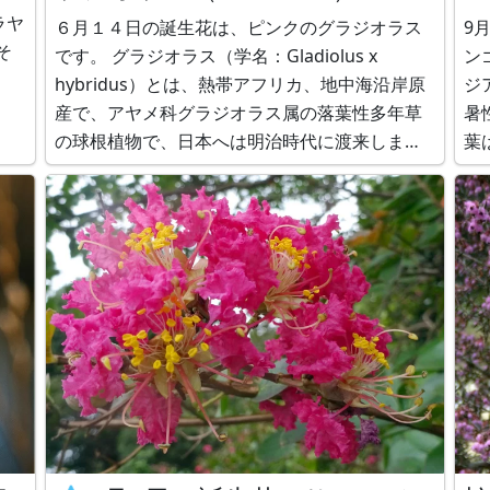
ラヤ
６月１４日の誕生花は、ピンクのグラジオラス
9
そ
です。 グラジオラス（学名：Gladiolus x
ン
hybridus）とは、熱帯アフリカ、地中海沿岸原
ジ
産で、アヤメ科グラジオラス属の落葉性多年草
暑
0-
の球根植物で、日本へは明治時代に渡来しまし
葉
た。別名で、トウショウブ（唐菖蒲）、オラン
（T
ダショウブ（阿蘭陀菖蒲）、corn flag（コー
中
ン・フラグ）、sword lily（スウォード・リリ
ギ
ー、剣の菖蒲）とも呼ばれま