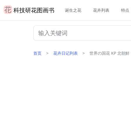
科技研花图画书
诞生之花
花卉列表
特点
首页
花卉日记列表
世界の国花 KP 北朝鮮