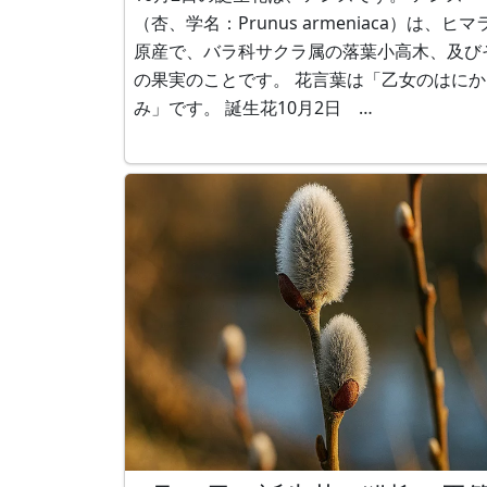
（杏、学名：Prunus armeniaca）は、ヒマ
原産で、バラ科サクラ属の落葉小高木、及び
の果実のことです。 花言葉は「乙女のはにか
み」です。 誕生花10月2日
https://www.flower-db.com/ja/blog/2019-1
02/644