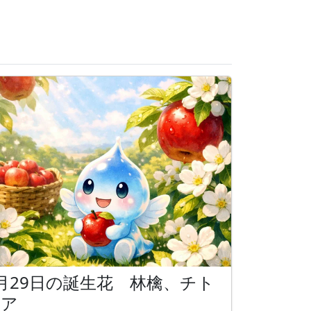
月29日の誕生花 林檎、チト
ニア