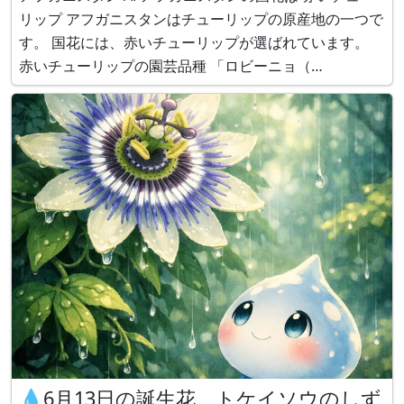
リップ アフガニスタンはチューリップの原産地の一つで
す。 国花には、赤いチューリップが選ばれています。
赤いチューリップの園芸品種 「ロビーニョ（
Robinho、左）、あかつき（Akatsuki、右） アフガニス
タン （日本語）、 Afghanistan（English）、
💧6月13日の誕生花、トケイソウのしず