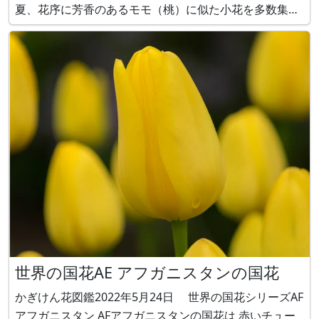
夏、花序に芳香のあるモモ（桃）に似た小花を多数集め
て咲かせます。タケ（竹）に似た葉は、緑色で細長く光
沢があり輪生に付きます。公害に耐えるので街路樹とし
て植栽されてい
世界の国花AE アフガニスタンの国花
かぎけん花図鑑2022年5月24日 世界の国花シリーズAF
アフガニスタン AFアフガニスタンの国花は 赤いチュー