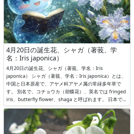
4月20日の誕生花、シャガ（著莪、学
名：Iris japonica）
4月20日の誕生花、シャガ（著莪、学名：Iris
japonica） シャガ（著莪、学名：Iris japonica）とは、
中国と日本原産で、アヤメ科アヤメ属の常緑多年草で
す。 別名で、コチョウカ（胡蝶花）、英名では fringed
iris、butterfly flower、shaga と呼ばれます。 日本で
は、本州～四国～九州の林床に自生します。 葉はアヤメ
科特有の硬く細長く、光沢があり、