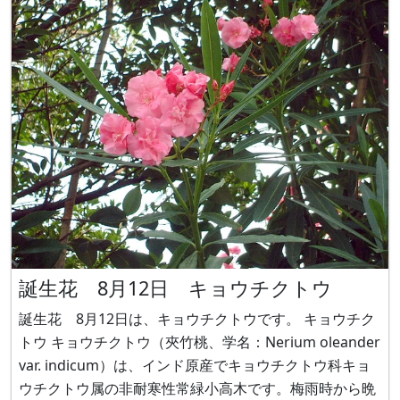
誕生花 8月12日 キョウチクトウ
誕生花 8月12日は、キョウチクトウです。 キョウチク
トウ キョウチクトウ（夾竹桃、学名：Nerium oleander
var. indicum）は、インド原産でキョウチクトウ科キョ
ウチクトウ属の非耐寒性常緑小高木です。梅雨時から晩