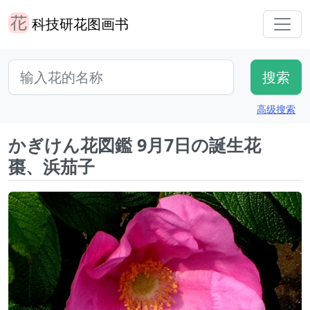
科技研花图画书
高级搜索
かぎけん花図鑑 9月7日の誕生花
棗、浜茄子