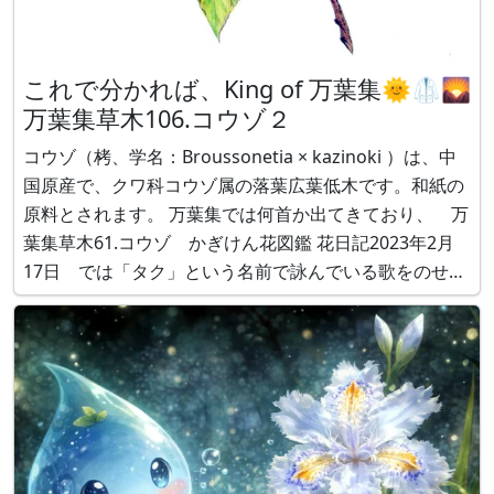
これで分かれば、King of 万葉集🌞🥼🌄
万葉集草木106.コウゾ２
コウゾ（栲、学名：Broussonetia × kazinoki ）は、中
国原産で、クワ科コウゾ属の落葉広葉低木です。和紙の
原料とされます。 万葉集では何首か出てきており、 万
葉集草木61.コウゾ かぎけん花図鑑 花日記2023年2月
17日 では「タク」という名前で詠んでいる歌をのせま
した。 ここ（「万葉集草木106.コウゾ2」）では、「タ
ヘ」と詠んでいる有名な歌をご紹介します。 本日、この