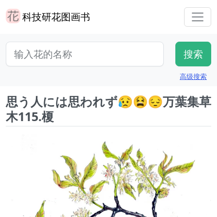
科技研花图画书
高级搜索
思う人には思われず😥😫😔万葉集草
木115.榎