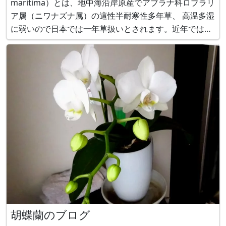
maritima）とは、地中海沿岸原産でアブラナ科ロブラリ
ア属（ニワナズナ属）の這性半耐寒性多年草、 高温多湿
に弱いので日本では一年草扱いとされます。近年では、
高温多湿に強い園芸品種の多年草タイプ（Lobularia
hybrida）のものもあります。 別名で、単に、アリッサ
ム（A
胡蝶蘭のブログ