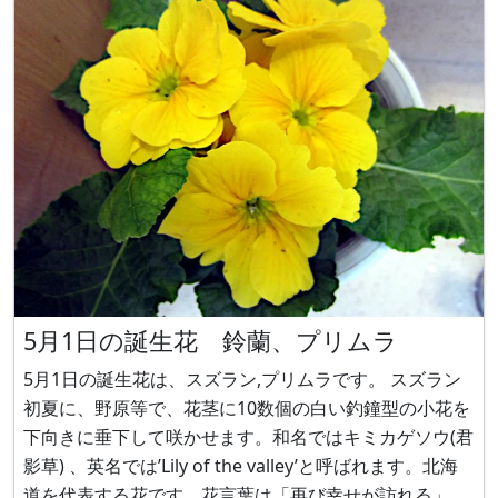
南
5月1日の誕生花 鈴蘭、プリムラ
5月1日の誕生花は、スズラン,プリムラです。 スズラン
初夏に、野原等で、花茎に10数個の白い釣鐘型の小花を
下向きに垂下して咲かせます。和名ではキミカゲソウ(君
影草) 、英名では’Lily of the valley’と呼ばれます。北海
道を代表する花です。花言葉は「再び幸せが訪れる」で