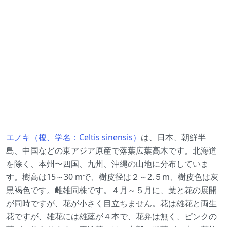
エノキ（榎、学名：Celtis sinensis）
は、日本、朝鮮半
島、中国などの東アジア原産で落葉広葉高木です。北海道
を除く、本州〜四国、九州、沖縄の山地に分布していま
す。樹高は15～30 mで、樹皮径は２～2.５m、樹皮色は灰
黒褐色です。雌雄同株です。４月～５月に、葉と花の展開
が同時ですが、花が小さく目立ちません。花は雄花と両生
花ですが、雄花には雄蕊が４本で、花弁は無く、ピンクの