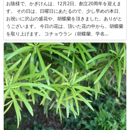
お陰様で、かぎけんは、12月2日、創立20周年を迎えま
す。 その日は、日曜日にあたるので、少し早めの本日、
お祝いに沢山の盛花や、胡蝶蘭を頂きました。ありがと
うございます。 今日の花は、頂いた花の中から、胡蝶蘭
を取り上げます。 コチョウラン（胡蝶蘭、学名
Phalaenopsis aphrodite）は、台湾、フィリピン原産
で、ラン科ファレノプシス属の非耐寒性多年草です。葉
腋から出た花茎は弓形に伸張