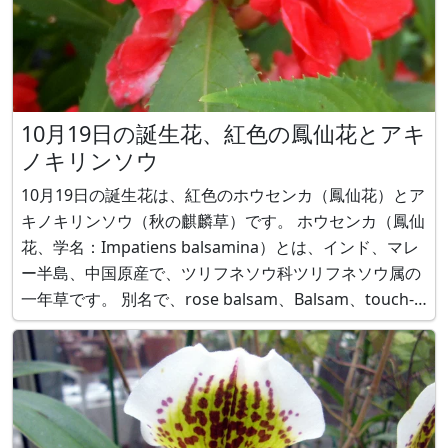
10月19日の誕生花、紅色の鳳仙花とアキ
ノキリンソウ
10月19日の誕生花は、紅色のホウセンカ（鳳仙花）とア
キノキリンソウ（秋の麒麟草）です。 ホウセンカ（鳳仙
花、学名：Impatiens balsamina）とは、インド、マレ
ー半島、中国原産で、ツリフネソウ科ツリフネソウ属の
一年草です。 別名で、rose balsam、Balsam、touch-
me-not、ツマクレナイ、てぃんさぐ（沖縄）と呼ばれ
ます。 草丈は、20～30 cm（矮性品種）、