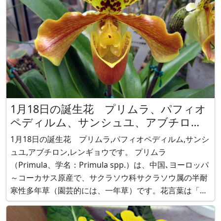
1月18日の誕生花 プリムラ、パフィオ
ペディルム、サンシュユ、アブチロ
ン、レンギョウ
1月18日の誕生花 プリムラ,パフィオペディルム,サンシ
ュユ,アブチロン,レンギョウです。 プリムラ
（Primula、学名：Primula spp.）は、中国､ヨーロッパ
～コーカサス原産で、サクラソウ科サクラソウ属の半耐
寒性多年草（園芸的には、一年草）です。花言葉は「永
続する愛情」「神秘な心」「運命を開く」です。 パフィ
オペディルム（学名：Paphiopedilum Hybrids）は、東