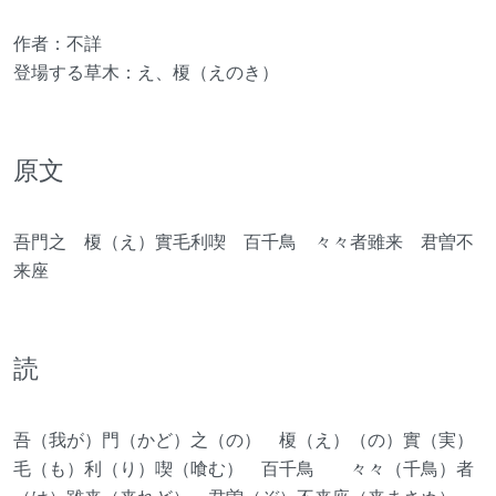
作者：不詳
登場する草木：え、榎（えのき）
原文
吾門之 榎（え）實毛利喫 百千鳥 々々者雖来 君曽不
来座
読
吾（我が）門（かど）之（の） 榎（え）（の）實（実）
毛（も）利（り）喫（喰む） 百千鳥 々々（千鳥）者