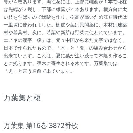
萼が４枚あります。両性花には、上部に雌蕊が１本で花柱
は先端が２裂し、下部に雄蕊が４本あります。横方向に太
い枝を伸ばすので緑陰を作り、樹高が高いため江戸時代は
一里塚に使われました。樹皮や葉は民間薬に、木材は建築
材や器具材、炭に、若葉や新芽は野菜に使われています。
エノキの漢字「榎」は、元々中国から来た文字ではなく、
日本で作られたもので、「木」と「夏」の組み合わせから
出来ています。これは、夏に葉が生い茂って木陰を作るこ
とに拠ります。宿木に寄生される木です。万葉集では
「え」と言う名前で出ています。
万葉集と榎
万葉集 第16巻 3872番歌