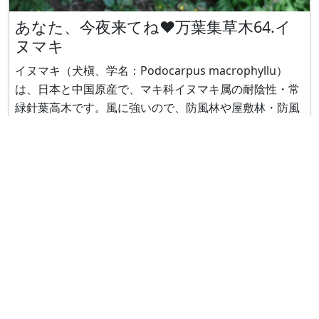
あなた、今夜来てね❤万葉集草木64.イ
ヌマキ
イヌマキ（犬槇、学名：Podocarpus macrophyllu）
は、日本と中国原産で、マキ科イヌマキ属の耐陰性・常
緑針葉高木です。風に強いので、防風林や屋敷林・防風
用生垣に、材は建築材に使われます。 万葉名は「マキ」
で、万葉集でも詠われています。 万葉集 第8巻 1659番
歌 作者：他田廣津娘子、題詞：他田廣津娘子歌、登場す
る植物：マキ 原文 真木乃於尓 零置有雪乃 敷布毛 所念可
聞
Copyright © 2026
Science & Technology Inst., Co.
All Rights Reserved
运营公司信息