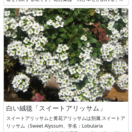
す。 プリムラ（Primula） プリムラはサクラソウ科サク
ラソウ属の多年草です。花言葉は「永続する愛情」「
白い絨毯「スイートアリッサム」
スイートアリッサムと黄花アリッサムは別属 スイートア
リッサム（Sweet Alyssum、学名：Lobularia