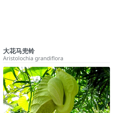
大花马兜铃
Aristolochia grandiflora