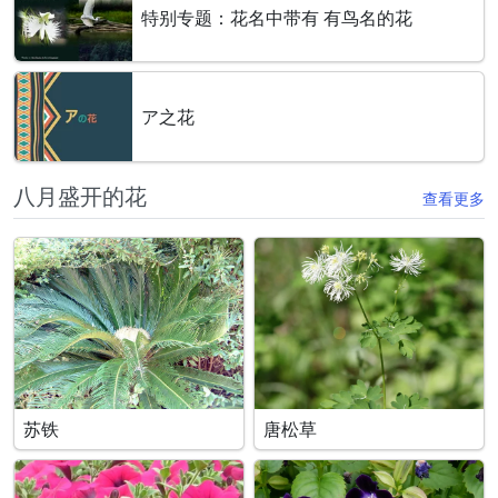
特别专题：花名中带有 有鸟名的花
ア之花
八月盛开的花
查看更多
苏铁
唐松草