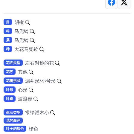
胡椒
目
马兜铃
科
马兜铃
属
大花马兜铃
种
左右对称的花
花卉类型
其他
花序
漏斗形/小号形
花瓣形状
心形
叶形
波浪形
叶緣
常绿灌木小
生活类型
花的颜色
绿色
叶子的颜色