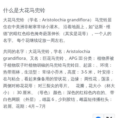
什么是大花马兜铃
大花马兜铃 （学名：Aristolochia grandiflora） 马兜铃居
住在中美洲非耐寒常绿小灌木。 沿着地面上，如"达斯 · 维
德"的暗红色棕色掩奇葩茎伸长 （其实是花萼），一个人的
名字。 每个花继续绽放一周左右。
共同的名字：大花马兜铃，学名：Aristolochia
grandiflora、又名：巨花马兜铃 、APG III 分类： 植物界被
子植物双子叶植物胡椒的马兜铃马兜铃目、起源：、环境：
热带雨林，生活型： 常绿小乔木，高度： 3-5 米， 叶安排：
在与粘合，看起来像备用的管状花，边缘： 两性花，荡漾，
两侧对称花花萼： 对三裂尖的萼片。 花瓣，花大小 （杯大
小）： 30 厘米、（萼色） 颜色： 深色的红棕色内在的、 带
白色网眼 （外层），雄蕊 6，少到胶结，雌蕊短传播柱头：
岩屑、花期：4月～7月