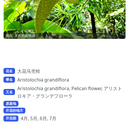
地点: 京都府植物园
大花马兜铃
花名
Aristolochia grandiflora
學名
Aristolochia grandiflora, Pelican flower, アリスト
又名
ロキア・グランデフローラ
原産地
开花的地方
4月, 5月, 6月, 7月
开花期