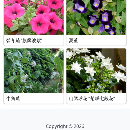
碧冬茄 '麒麟波紫'
夏堇
牛角瓜
山绣球花 “菊咲七段花”
Copyright © 2026