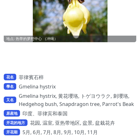
地点: 热带的梦想中心 （冲绳）
菲律賓石梓
花名
Gmelina hystrix
學名
Gmelina hystrix, 黄花瓔珞, トゲヨウラク, 刺瓔珞,
又名
Hedgehog bush, Snapdragon tree, Parrot's Beak
印度、菲律宾和泰国
原産地
花园, 温室, 亚热带地区, 盆景, 盆栽花卉
开花的地方
5月, 6月, 7月, 8月, 9月, 10月, 11月
开花期