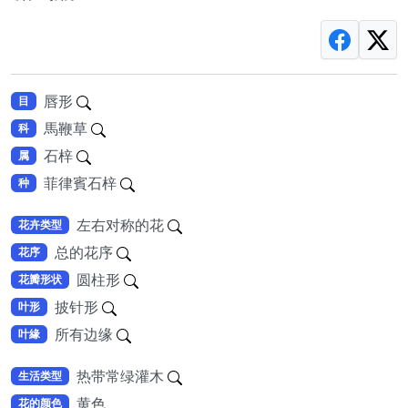
唇形
目
馬鞭草
科
石梓
属
菲律賓石梓
种
左右对称的花
花卉类型
总的花序
花序
圆柱形
花瓣形状
披针形
叶形
所有边缘
叶緣
热带常绿灌木
生活类型
黄色
花的颜色