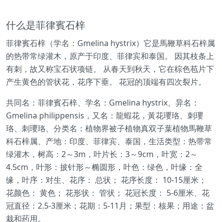
什么是菲律賓石梓
菲律賓石梓（学名：Gmelina hystrix）它是馬鞭草科石梓属
的热带常绿灌木，原产于印度、菲律宾和泰国。 因其枝条上
有刺，故又称宝石状项链。 从春天到秋天，它在棕色苞片下
产生黄色的管状花，花序下垂。 花冠的顶端有四次裂片。
共同名：菲律賓石梓、学名：Gmelina hystrix、异名：
Gmelina philippensis，又名：龍蝦花，黃花瓔珞、刺瓔
珞、刺瓔珞、分类名：植物界被子植物真双子葉植物馬鞭草
科石梓属、产地：印度、菲律宾、泰国，生活类型：热带常
绿灌木，树高：2～3m，叶片长：3～9cm，叶宽：2～
4.5cm，叶形：披针形～椭圆形，叶色：绿色，叶缘：全
缘，叶序：对生、花序： 总状； 花序长度： 10-15厘米；
花颜色： 黄色； 花形状： 管状； 花冠长度： 5-6厘米、花
冠直径：2.5-3厘米；花期：5-11月；果型：核果；用途：盆
栽和药用。