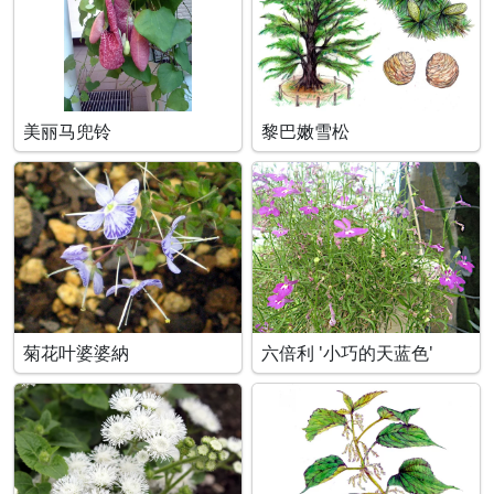
美丽马兜铃
黎巴嫩雪松
菊花叶婆婆納
六倍利 '小巧的天蓝色'