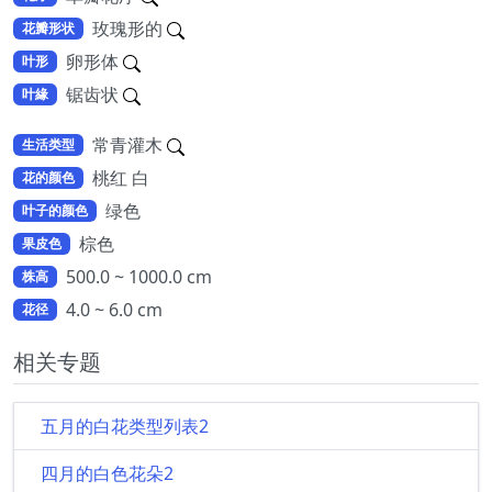
玫瑰形的
花瓣形状
卵形体
叶形
锯齿状
叶緣
常青灌木
生活类型
桃红 白
花的颜色
绿色
叶子的颜色
棕色
果皮色
500.0 ~ 1000.0 cm
株高
4.0 ~ 6.0 cm
花径
相关专题
五月的白花类型列表2
四月的白色花朵2