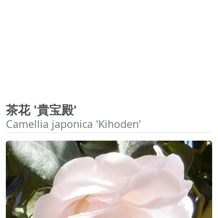
茶花 '貴宝殿'
Camellia japonica 'Kihoden'