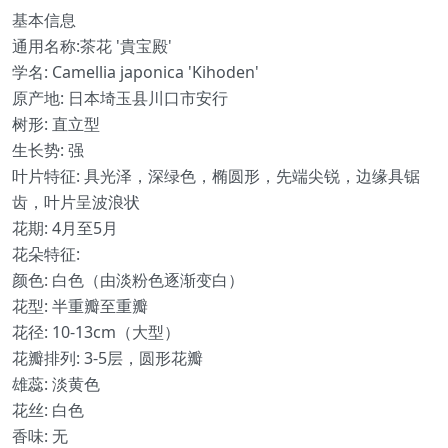
基本信息
通用名称:茶花 '貴宝殿'
学名: Camellia japonica 'Kihoden'
原产地: 日本埼玉县川口市安行
树形: 直立型
生长势: 强
叶片特征: 具光泽，深绿色，椭圆形，先端尖锐，边缘具锯
齿，叶片呈波浪状
花期: 4月至5月
花朵特征:
颜色: 白色（由淡粉色逐渐变白）
花型: 半重瓣至重瓣
花径: 10-13cm（大型）
花瓣排列: 3-5层，圆形花瓣
雄蕊: 淡黄色
花丝: 白色
香味: 无