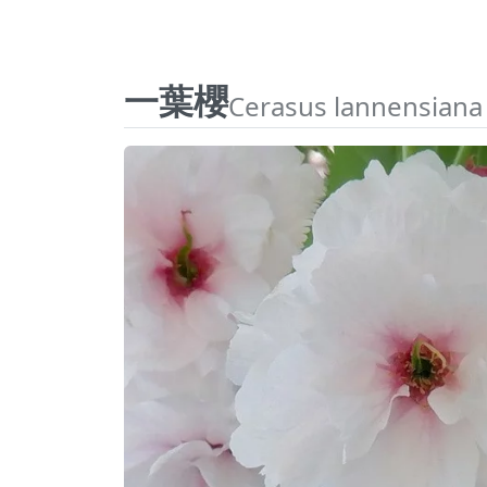
一葉櫻
Cerasus lannensiana '