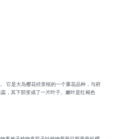
该树为伞状。 它是大岛樱花径里桜的一个重花品种，与府
的雌蕊，其下部变成了一片叶子。嫩叶是红褐色
ura'）分类名：植物界被子植物真双子叶植物蔷薇目斯蔷薇科櫻