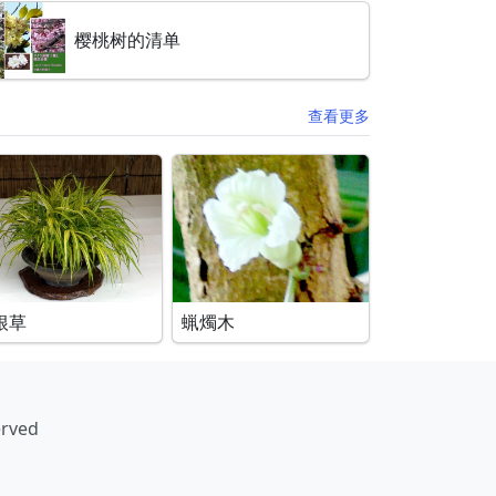
樱桃树的清单
查看更多
根草
蝋燭木
erved