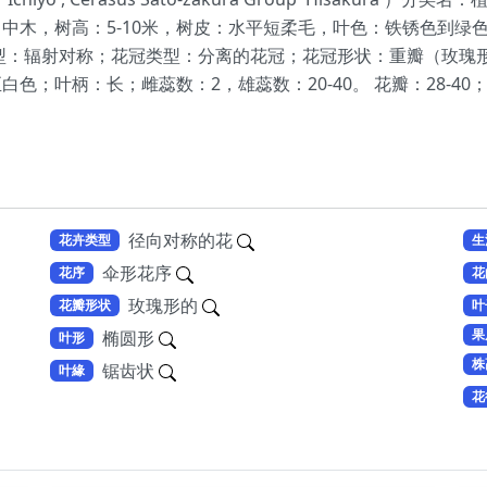
中木，树高：5-10米，树皮：水平短柔毛，叶色：铁锈色到绿
型：辐射对称；花冠类型：分离的花冠；花冠形状：重瓣（玫瑰
色；叶柄：长；雌蕊数：2，雄蕊数：20-40。 花瓣：28-4
径向对称的花
花卉类型
生
伞形花序
花序
花
玫瑰形的
花瓣形状
叶
果
椭圆形
叶形
株
锯齿状
叶緣
花