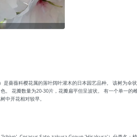
a 'Ichiyo',）是薔薇科樱花属的落叶阔叶灌木的日本园艺品种。 
。 花瓣数量为20-30片，花瓣扁平但呈波状。 有一个单一
花树中开花相对较早。
'Ichiyo', Cerasus Sato-zakura Group 'Hisak