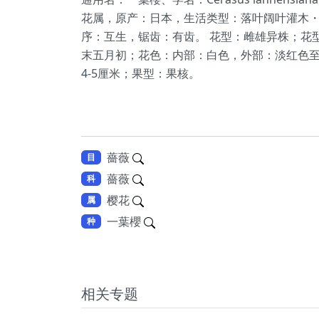
花属，原产：日本，生活类型：落叶阔叶灌木・
序：互生，锯齿：有齿。 花型：雌雄异株；花
末五月初；花色：内部：白色，外部：淡红色至白
4-5厘米；果型：果核。
薔薇
目
薔薇
科
樱花
属
一葉櫻
种
相关专题