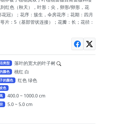
色到红色（秋天），叶形：尖，卵形/卵形，花
形花冠）；花序：簇生，伞房花序；花期：四月
0；萼片：5（基部管状连接）；花瓣：长；花径：
落叶的宽大的叶子树
活类型
桃红 白
的颜色
红色 绿色
子的颜色
皮色
400.0 ~ 1000.0 cm
高
5.0 ~ 5.0 cm
径