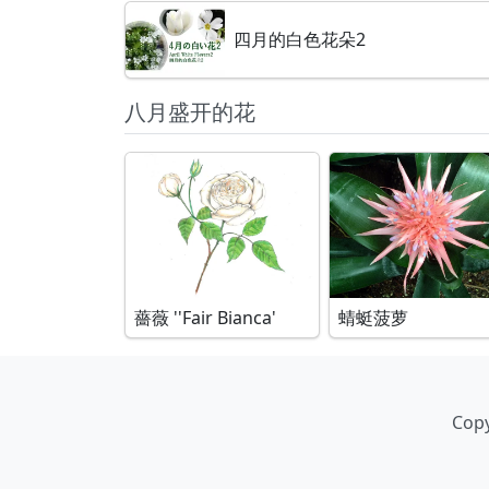
四月的白色花朵2
八月盛开的花
薔薇 ''Fair Bianca'
蜻蜓菠萝
Copy