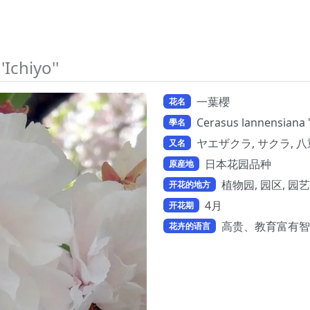
Ichiyo''
一葉櫻
花名
Cerasus lannensiana '
學名
ヤエザクラ, サクラ, 八重桜,
又名
日本花园品种
原産地
植物园, 园区, 园
开花的地方
4月
开花期
高贵、教育富有智
花卉的语言