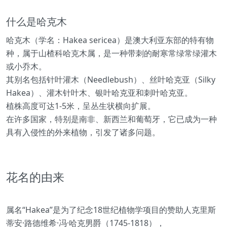
什么是哈克木
哈克木（学名：Hakea sericea）是澳大利亚东部的特有物
种，属于山楂科哈克木属，是一种带刺的耐寒常绿常绿灌木
或小乔木。
其别名包括针叶灌木（Needlebush）、丝叶哈克亚（Silky
Hakea）、灌木针叶木、银叶哈克亚和刺叶哈克亚。
植株高度可达1-5米，呈丛生状横向扩展。
在许多国家，特别是南非、新西兰和葡萄牙，它已成为一种
具有入侵性的外来植物，引发了诸多问题。
花名的由来
属名“Hakea”是为了纪念18世纪植物学项目的赞助人克里斯
蒂安·路德维希·冯·哈克男爵（1745-1818），