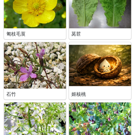
匍枝毛茛
莴苣
石竹
姬核桃