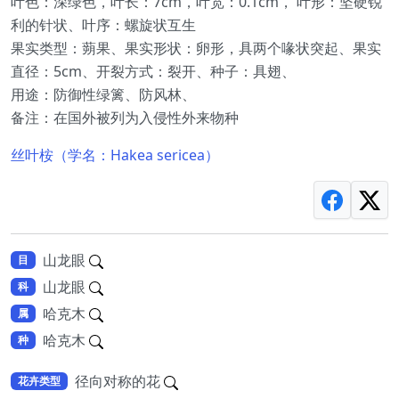
叶色：深绿色，叶长：7cm，叶宽：0.1cm， 叶形：坚硬锐
利的针状、叶序：螺旋状互生
果实类型：蒴果、果实形状：卵形，具两个喙状突起、果实
直径：5cm、开裂方式：裂开、种子：具翅、
用途：防御性绿篱、防风林、
备注：在国外被列为入侵性外来物种
丝叶桉（学名：Hakea sericea）
山龙眼
目
山龙眼
科
哈克木
属
哈克木
种
径向对称的花
花卉类型