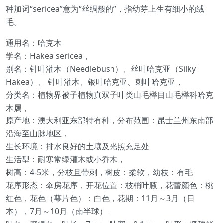
种加词“sericea”意为“丝绸般的”，指幼芽上生有细小的绒
毛。
通用名：哈克木
学名：Hakea sericea，
别名：针叶灌木（Needlebush）、丝叶哈克亚（Silky
Hakea）、 针叶灌木、银叶哈克亚、刺叶哈克亚，
分类名：植物界被子植物真双子叶类山毛榉目山毛榉科哈克
木属，
原产地：澳大利亚东部特有种，分布范围：昆士兰州东南部
沿海至山脉地区，
生长环境：排水良好的土壤及光照充足处
生活型：耐寒常绿灌木或小乔木，
树高：4-5米，分枝且带刺，树皮：柔软，幼枝：有毛
花序形态：伞房花序，开花位置：枝梢叶腋，花蕾颜色：桃
红色，花色（萼片色）：白色，花期：11月～3月（日
本），7月～10月（南半球），