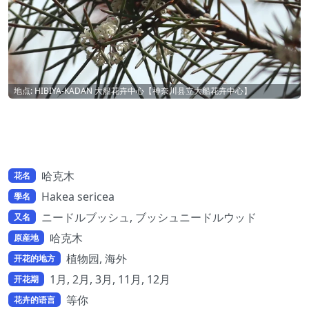
地点: HIBIYA-KADAN 大船花卉中心【神奈川县立大船花卉中心】
哈克木
花名
Hakea sericea
學名
ニードルブッシュ, ブッシュニードルウッド
又名
哈克木
原産地
植物园, 海外
开花的地方
1月, 2月, 3月, 11月, 12月
开花期
等你
花卉的语言