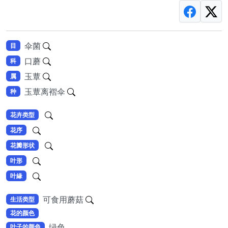
伞菌
目
口蘑
科
玉蕈
属
玉蕈离褶伞
种
花卉类型
花序
花瓣形状
叶形
叶緣
可食用蘑菇
生活类型
花的颜色
绿色
叶子的颜色