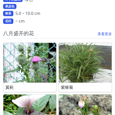
果皮色
5.0 ~ 10.0 cm
株高
~ cm
花径
八月盛开的花
查看更多
翼蓟
紫锥菊