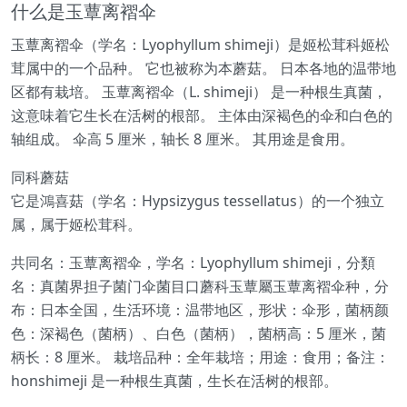
什么是玉蕈离褶伞
玉蕈离褶伞（学名：Lyophyllum shimeji）是姬松茸科姬松
茸属中的一个品种。 它也被称为本蘑菇。 日本各地的温带地
区都有栽培。 玉蕈离褶伞（L. shimeji） 是一种根生真菌，
这意味着它生长在活树的根部。 主体由深褐色的伞和白色的
轴组成。 伞高 5 厘米，轴长 8 厘米。 其用途是食用。
同科蘑菇
它是鴻喜菇（学名：Hypsizygus tessellatus）的一个独立
属，属于姬松茸科。
共同名：玉蕈离褶伞，学名：Lyophyllum shimeji，分類
名：真菌界担子菌门伞菌目口蘑科玉蕈屬玉蕈离褶伞种，分
布：日本全国，生活环境：温带地区，形状：伞形，菌柄颜
色：深褐色（菌柄）、白色（菌柄），菌柄高：5 厘米，菌
柄长：8 厘米。 栽培品种：全年栽培；用途：食用；备注：
honshimeji 是一种根生真菌，生长在活树的根部。