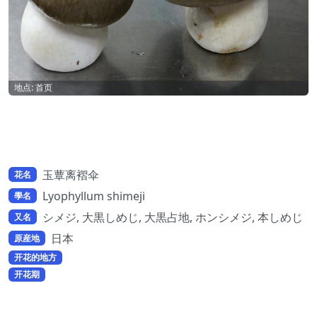
地点: 首页
玉蕈离褶伞
花名
Lyophyllum shimeji
學名
シメジ, 大黒しめじ, 大黒占地, ホンシメジ, 本しめじ
又名
日本
原産地
开花的地方
开花期