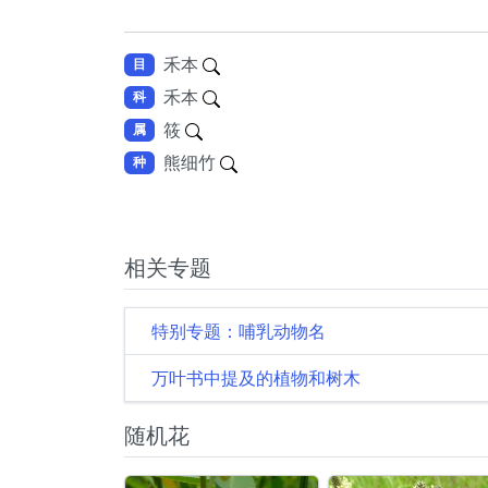
禾本
目
禾本
科
筱
属
熊细竹
种
相关专题
特别专题：哺乳动物名
万叶书中提及的植物和树木
随机花