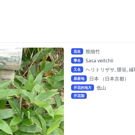
熊细竹
花名
Sasa veitchii
學名
ヘリトリザサ, 隈笹, 縁
又名
日本 （日本京都）
原産地
低山
开花的地方
开花期