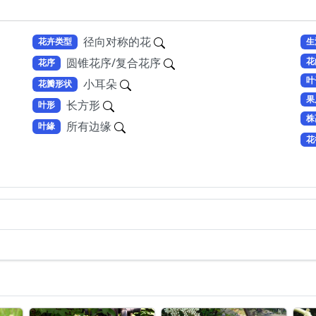
径向对称的花
花卉类型
生
花
圆锥花序/复合花序
花序
叶
小耳朵
花瓣形状
果
长方形
叶形
株
所有边缘
叶緣
花