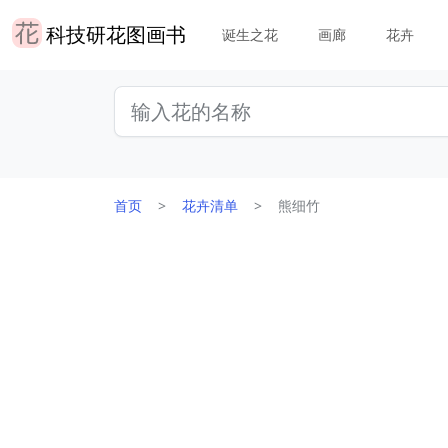
科技研花图画书
诞生之花
画廊
花卉
首页
花卉清单
熊细竹