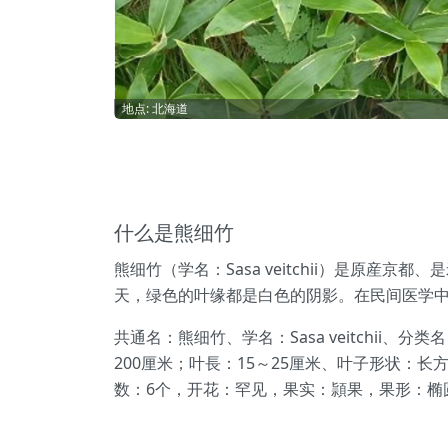
地点: 北海道
什么是熊细竹
熊细竹（学名：Sasa veitchii）是原
天，绿色的叶缘都是白色的阴影。在民间医学
共通名：熊细竹、学名：Sasa veitchi
200厘米；叶長：15～25厘米、叶子形状：
数：6个，开花：罕见，果实：頴果，果形：椭