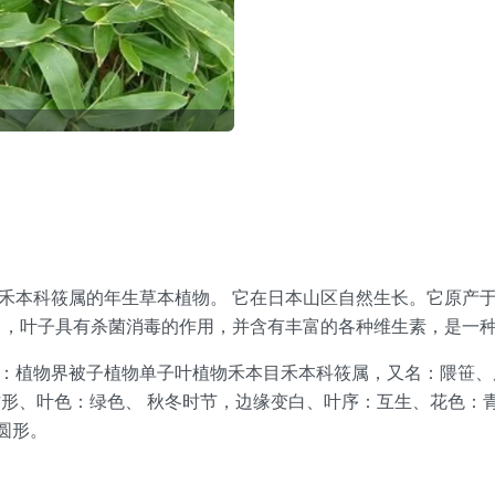
産京都、是禾本科筱属的年生草本植物。 它在日本山区自然生长。它
中，叶子具有杀菌消毒的作用，并含有丰富的各种维生素，是一
i、分类名：植物界被子植物单子叶植物禾本目禾本科筱属，又名：隈
长方形、叶色：绿色、 秋冬时节，边缘变白、叶序：互生、花色
圆形。