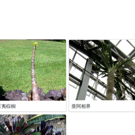
百夷棕榈
亜阿相界