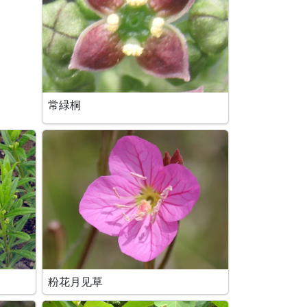
常緑桐
粉花月见草