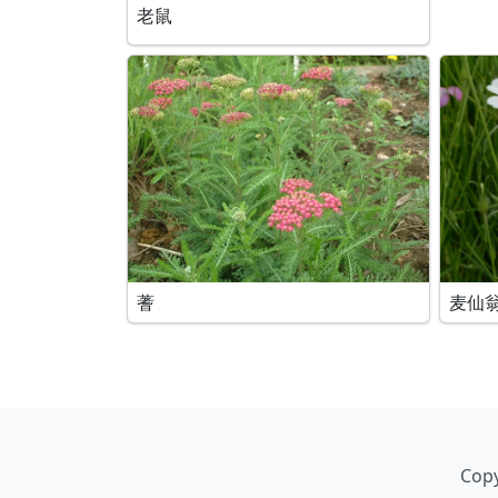
老鼠
蓍
麦仙
Copy