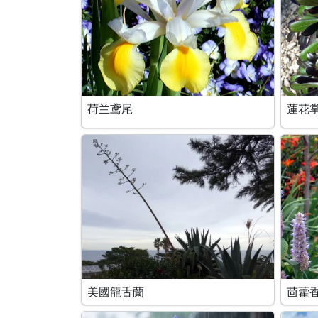
荷兰鸢尾
蓮花
美國龍舌蘭
茴藿