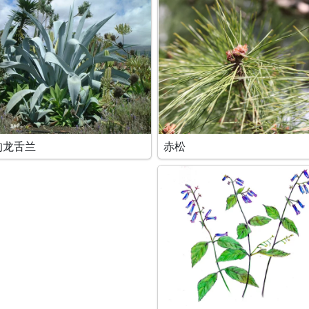
的龙舌兰
赤松