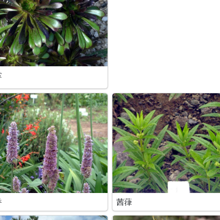
掌
香
茜葎