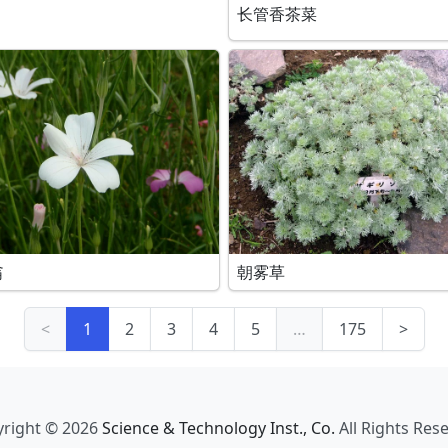
长管香茶菜
翁
朝雾草
<
1
2
3
4
5
…
175
>
right © 2026
Science & Technology Inst., Co.
All Rights Res