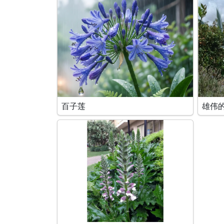
百子莲
雄伟