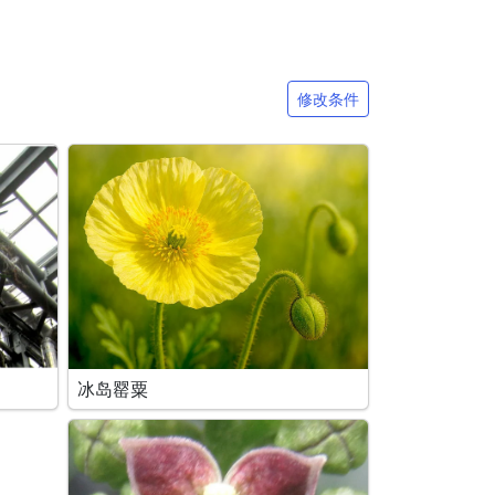
修改条件
冰岛罂粟