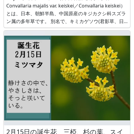
Convallaria majalis var. keiskei／Convallaria keiskei）
とは、日本、朝鮮半島、中国原産のキジカクシ科スズラ
ン属の多年草です。 別名で、キミカゲソウ(君影草、日
本スズラン) 、英名では Lily of the valley とも呼ばれま
す
2月15日の誕生花 三椏、杉の葉、スイ