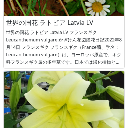
世界の国花 ラトビア Latvia LV
世界の国花 ラトビア Latvia LV フランスギク
Leucanthemum vulgare かぎけん花図鑑花日記2022年8
月14日 フランスギク フランスギク（France菊、学名：
Leucanthemum vulgare）は、ヨーロッパ原産で、キク
科フランスギク属の多年草です。日本では帰化植物とな
っています。マーガレット（Marguerite、学名：
Argyranthemum f