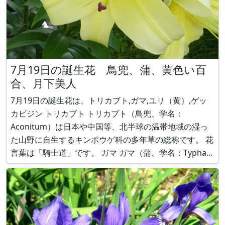
7月19日の誕生花 鳥兜、蒲、黄色い百
合、月下美人
7月19日の誕生花は、トリカブト,ガマ,ユリ（黄）,ゲッ
カビジン トリカブト トリカブト（鳥兜、学名：
Aconitum）は日本や中国等、北半球の温帯地域の湿っ
た山野に自生するキンポウゲ科の多年草の総称です。 花
言葉は「騎士道」です。 ガマ ガマ（蒲、学名：Typha
latifolia）は、北半球の温暖地帯と、南半球のオースト
ラリア原産で、ガマ科ガマ属の水生多年草（宿根草）で
す。花言葉は「素直」で