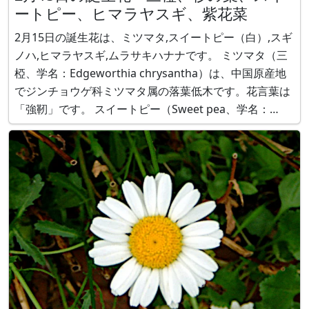
ートピー、ヒマラヤスギ、紫花菜
2月15日の誕生花は、ミツマタ,スイートピー（白）,スギ
ノハ,ヒマラヤスギ,ムラサキハナナです。 ミツマタ（三
椏、学名：Edgeworthia chrysantha）は、中国原産地
でジンチョウゲ科ミツマタ属の落葉低木です。花言葉は
「強靭」です。 スイートピー（Sweet pea、学名：
Lathyrus odoratus） は、シシリー島（イタリア）原産
で、マメ科レンリソウ属の蔓性一年生草本で