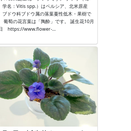
、学名：Vitis spp.）はペルシア、北米原産
、ブドウ科ブドウ属の落葉蔓性低木・果樹で
 葡萄の花言葉は「陶酔」です。 誕生花10月
日 https://www.flower-
.com/ja/blog/2019-10-17/659