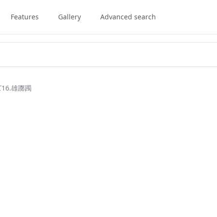
Features
Gallery
Advanced search
16.雄躑躅