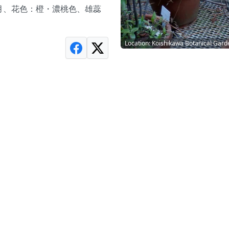
5月、花色：橙・濃桃色、雄蕊
Location: Koishikawa Botanical Gard