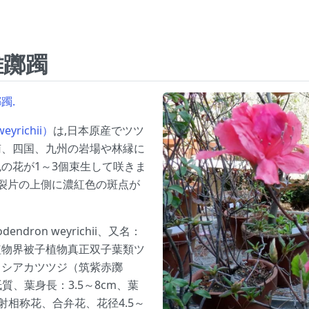
雄躑躅
躅.
richii）
は,日本原産でツツ
南、四国、九州の岩場や林縁に
の花が1～3個束生して咲きま
裂片の上側に濃紅色の斑点が
ron weyrichii、又名：
植物界被子植物真正双子葉類ツ
クシアカツツジ（筑紫赤躑
、葉身長：3.5～8cm、葉
放射相称花、合弁花、花径4.5～