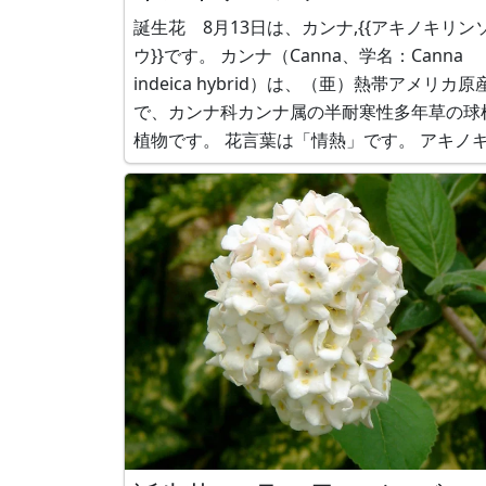
誕生花 8月13日は、カンナ,{{アキノキリン
ウ}}です。 カンナ（Canna、学名：Canna
indeica hybrid）は、（亜）熱帯アメリカ原
で、カンナ科カンナ属の半耐寒性多年草の球
植物です。 花言葉は「情熱」です。 アキノキリ
ンソウの画像が無いので、ミヤマアキノキリ
ソウ（深山秋の麒麟草)をご紹介します。 ミ
アキノキリンソウ（深山秋の麒麟草、学名：
Solidago vir