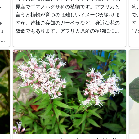
原産でゴマノハグサ科の植物です。アフリカと
萄
ソ
言うと植物が育つのは難しいイメージがありま
で
すが、皆様ご存知のガーベラなど、身近な花の
す。
産
故郷でもあります。アフリカ原産の植物につい
17
根
ては【アフリカ原産の花】にまとめました。 ネ
db
メシア https://www.flower-
ン
db.com/ja/flower:906 ブログ
ヤマ
https://www.flo