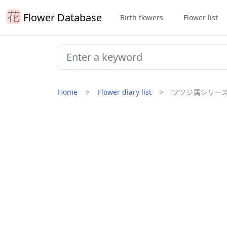
Flower Database
Birth flowers
Flower list
Home
Flower diary list
ツツジ属シリーズ