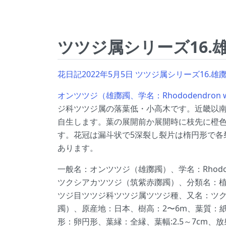
ツツジ属シリーズ16.
花日記2022年5月5日 ツツジ属シリーズ16.雄躑
オンツツジ（雄躑躅、学名：Rhododendron wey
ジ科ツツジ属の落葉低・小高木です。近畿以
自生します。葉の展開前か展開時に枝先に橙色
す。花冠は漏斗状で5深裂し裂片は楕円形で各
あります。
一般名：オンツツジ（雄躑躅）、学名：Rhododend
ツクシアカツツジ（筑紫赤躑躅）、分類名：
ツジ目ツツジ科ツツジ属ツツジ種、又名：ツ
躅）、原産地：日本、樹高：2〜6m、葉質：紙質
形：卵円形、葉縁：全縁、葉幅:2.5～7cm、