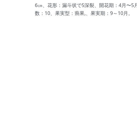
6㎝、花形：漏斗状で5深裂、開花期：4月〜
数：10、果実型：蒴果,、果実期：9～10月。