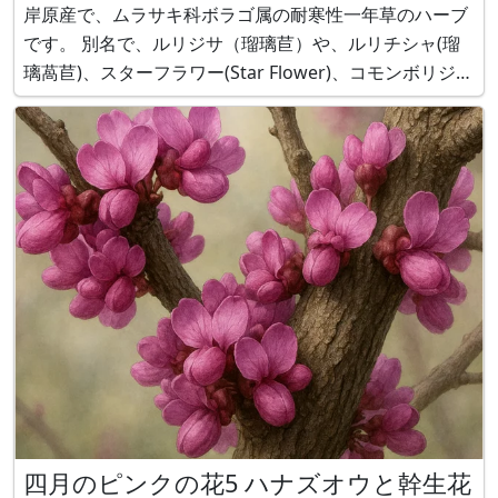
岸原産で、ムラサキ科ボラゴ属の耐寒性一年草のハーブ
です。 別名で、ルリジサ（瑠璃苣）や、ルリチシャ(瑠
璃萵苣)、スターフラワー(Star Flower)、コモンボリジ
(common borage)とも呼ばれます。*ここで、チサ
（苣）とはレタスのこと。 草丈は60～8
四月のピンクの花5 ハナズオウと幹生花