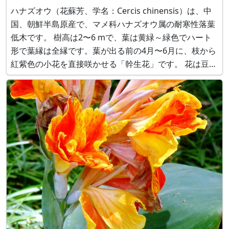
ハナズオウ（花蘇芳、学名：Cercis chinensis）は、中
国、朝鮮半島原産で、マメ科ハナズオウ属の耐寒性落葉
低木です。 樹高は2〜6 mで、葉は黄緑～緑色でハート
形で葉縁は全縁です。葉が出る前の4月〜6月に、枝から
紅紫色の小花を直接咲かせる「幹生花」です。 花は豆型
で、花径2 cm、花色は紅紫色の他、白もあります。１０
月に果実が成ります。花名は紅色の染料「スオウ」で染
められた色と、ハナズオ