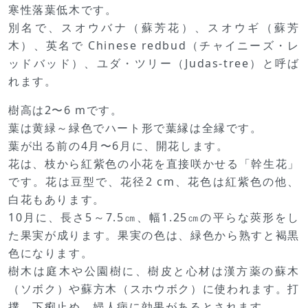
寒性落葉低木です。
別名で、スオウバナ（蘇芳花）、スオウギ（蘇芳
木）、英名で Chinese redbud（チャイニーズ・レ
ッドバッド）、ユダ・ツリー（Judas‐tree）と呼ば
れます。
樹高は2〜6 mです。
葉は黄緑～緑色でハート形で葉縁は全縁です。
葉が出る前の4月〜6月に、開花します。
花は、枝から紅紫色の小花を直接咲かせる「幹生花」
です。花は豆型で、花径2 cm、花色は紅紫色の他、
白花もあります。
10月に、長さ5～7.5㎝、幅1.25㎝の平らな莢形をし
た果実が成ります。果実の色は、緑色から熟すと褐黒
色になります。
樹木は庭木や公園樹に、樹皮と心材は漢方薬の蘇木
（ソボク）や蘇方木（スホウボク）に使われます。打
撲、下痢止め、婦人病に効果があるとされます。