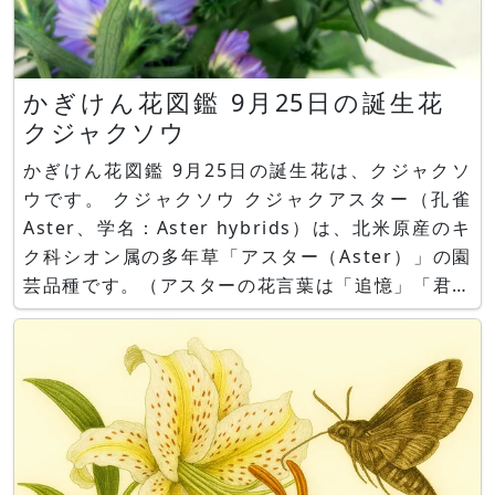
かぎけん花図鑑 9月25日の誕生花
クジャクソウ
かぎけん花図鑑 9月25日の誕生花は、クジャクソ
ウです。 クジャクソウ クジャクアスター（孔雀
Aster、学名：Aster hybrids）は、北米原産のキ
ク科シオン属の多年草「アスター（Aster）」の園
芸品種です。（アスターの花言葉は「追憶」「君を
忘れない」です。） クジャクソウ（孔雀草）、宿
根アスター、Frost aster、とも呼ばれます。 シロ
クジャクやユウゼンギクを交配して作られまし