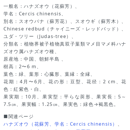
一般名：ハナズオウ（花蘇芳）、
学名：Cercis chinensis、
別名：スオウバナ（蘇芳花）、スオウギ（蘇芳木）、
Chinese redbud（チャイニーズ・レッドバッド）、
ユダ・ツリー（Judas‐tree）、
分類名：植物界被子植物真双子葉類マメ目マメ科ハナ
ズオウ属ハナズオウ種、
原産地：中国、朝鮮半島 、
樹高：2〜6 m、
葉色：緑、葉形：心臓形、葉縁：全縁、
花期：4月〜6月、花の形：豆型、花径：2 cm、花
色：紅紫色・白、
果実期：10月、果実型：平らな莢形、果実長：5～
7.5㎝、果実幅：1.25㎝、果実色：緑色→褐黒色。
■関連ページ
ハナズオウ（花蘇芳、学名：Cercis chinensis）
、