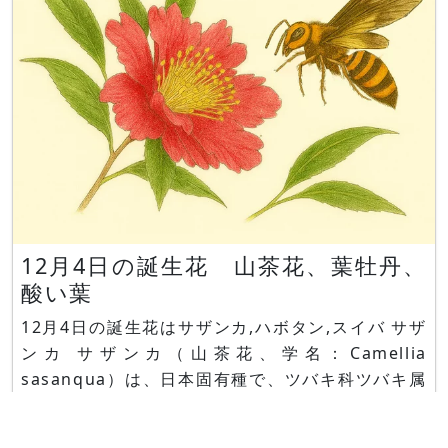
12月4日の誕生花 山茶花、葉牡丹、
酸い葉
12月4日の誕生花はサザンカ,ハボタン,スイバ サザ
ンカ サザンカ（山茶花、学名：Camellia
sasanqua）は、日本固有種で、ツバキ科ツバキ属
の常緑広葉中木です。花言葉は「ひたむきな愛」で
す。 ハボタン ハボタン（葉牡丹、学名：Brassica