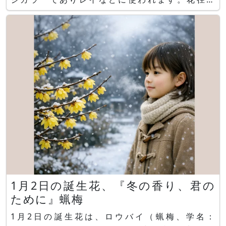
3cm未満と小さな花なので、1つのレイを作るのに
100個以上の花が必要となり手間暇かかるので高貴
なロイヤルレイに使われます。 私がイリマを初め
て見たのは、1
1月2日の誕生花、『冬の香り、君の
ために』蝋梅
1月2日の誕生花は、ロウバイ（蝋梅、学名：