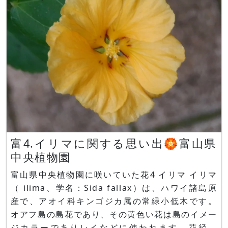
富4.イリマに関する思い出🏵️富山県
中央植物園
富山県中央植物園に咲いていた花4 イリマ イリマ
（ ilima、学名：Sida fallax）は、ハワイ諸島原
産で、アオイ科キンゴジカ属の常緑小低木です。
オアフ島の島花であり、その黄色い花は島のイメー
ジカラーでありレイなどに使われます。花径が