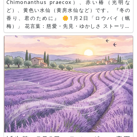
Chimonanthus praecox）、赤い椿（光明な
ど）、黄色い水仙（黄房水仙など）です。 『冬の
香り、君のために』 🌼1月2日「ロウバイ（蝋
梅）」 花言葉：慈愛・先見・ゆかしさ ストーリー
by Aquaさん 、イラスト by Copilotさん 「ロウ
バイ」、ストーリー＆イラスト by Copilotさん 雪
がちらつく寒空の下、 ひとり