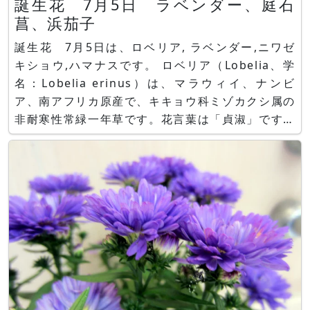
誕生花 7月5日 ラベンダー、庭石
菖、浜茄子
誕生花 7月5日は、ロベリア, ラベンダー,ニワゼ
キショウ,ハマナスです。 ロベリア（Lobelia、学
名：Lobelia erinus）は、マラウィイ、ナンビ
ア、南アフリカ原産で、キキョウ科ミゾカクシ属の
非耐寒性常緑一年草です。花言葉は「貞淑」です。
ラベンダー（English lavender、学名：
Lavandula angustifoliato）は、地中海沿岸〜イ
ンドなどの西アジア原産