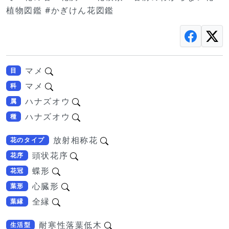
植物図鑑 #かぎけん花図鑑
マメ
目
マメ
科
ハナズオウ
属
ハナズオウ
種
放射相称花
花のタイプ
頭状花序
花序
蝶形
花冠
心臓形
葉形
全縁
葉縁
耐寒性落葉低木
生活型