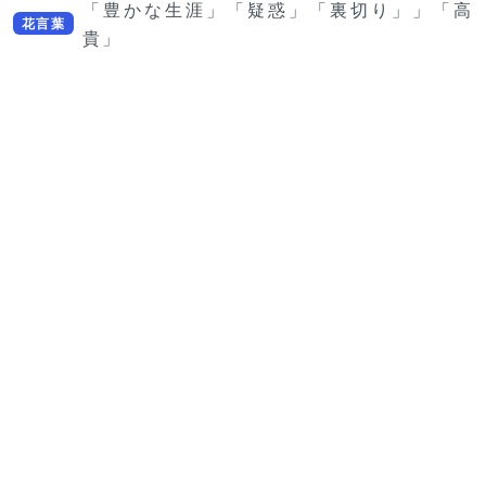
「豊かな生涯」「疑惑」「裏切り」」「高
花言葉
貴」