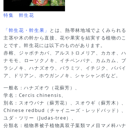
特集 幹生花
「幹生花・幹生果」
とは、熱帯林地域でよくみられる
主茎や木の幹から直接、花や果実を結実する植物のこ
とです。幹生花には以下のものがあります。
赤榕、ジャボチカバ、アルストロメリア、カカオ、ハ
ナモモ、ローソクノキ、イチベンバナ、カムカム、ブ
ラシノキ、ハナズオウ、パラミツ、イチジク、パパイ
ア、ドリアン、ホウガンノキ、シャシャンボなど。
一般名：ハナズオウ（花蘇芳）、
学名：Cercis chinensis、
別名：スオウバナ（蘇芳花）、スオウギ（蘇芳木）、
Chinese redbud（チャイニーズ・レッドバッド）、
ユダ・ツリー（Judas‐tree）、
分類名：植物界被子植物真双子葉類マメ目マメ科ハナ