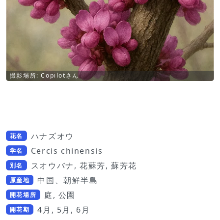
撮影場所: Copilotさん
ハナズオウ
花名
Cercis chinensis
学名
スオウバナ, 花蘇芳, 蘇芳花
別名
中国、朝鮮半島
原産地
庭, 公園
開花場所
4月, 5月, 6月
開花期