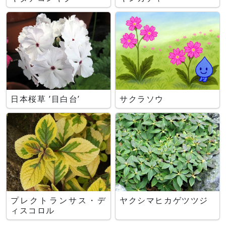
日本桜草 ’目白台’
サクラソウ
プレクトランサス・デ
ヤクシマヒカゲツツジ
ィスコロル