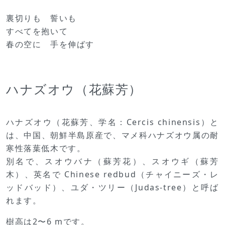
裏切りも 誓いも
すべてを抱いて
春の空に 手を伸ばす
ハナズオウ（花蘇芳）
ハナズオウ（花蘇芳、学名：Cercis chinensis）と
は、中国、朝鮮半島原産で、マメ科ハナズオウ属の耐
寒性落葉低木です。
別名で、スオウバナ（蘇芳花）、スオウギ（蘇芳
木）、英名で Chinese redbud（チャイニーズ・レ
ッドバッド）、ユダ・ツリー（Judas‐tree）と呼ば
れます。
樹高は2〜6 mです。