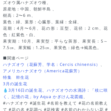
ズオウ属ハナズオウ種、
原産地：中国、朝鮮半島 、
樹高：2〜6 m、
葉色：緑、葉形：心臓形、葉縁：全縁、
花期：4月〜6月、花の形：豆型、花径：2 cm、花
色：紅紫色・白、
果実期：10月、果実型：平らな莢形、果実長：5～
7.5㎝、果実幅：1.25㎝、果実色：緑色→褐黒色。
■関連ページ
ハナズオウ（花蘇芳、学名：Cercis chinensis）
、
アメリカハナズオウ（America花蘇芳）
特集 幹生花
3月の誕生花
💧3月16日の誕生花、ハナズオウの水滴詩：「枝に咲
く、記憶の花」by Aqua かぎけん花図鑑
、
#ハナズオウ #誕生花 #名前を教えて #花の名前教え
て #花の名 #花調べ #花検索 #名前のわからない花 #