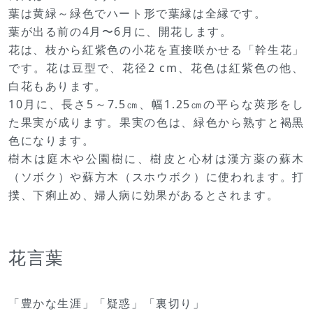
葉は黄緑～緑色でハート形で葉縁は全縁です。
葉が出る前の4月〜6月に、開花します。
花は、枝から紅紫色の小花を直接咲かせる「幹生花」
です。花は豆型で、花径2 cm、花色は紅紫色の他、
白花もあります。
10月に、長さ5～7.5㎝、幅1.25㎝の平らな莢形をし
た果実が成ります。果実の色は、緑色から熟すと褐黒
色になります。
樹木は庭木や公園樹に、樹皮と心材は漢方薬の蘇木
（ソボク）や蘇方木（スホウボク）に使われます。打
撲、下痢止め、婦人病に効果があるとされます。
花言葉
「豊かな生涯」「疑惑」「裏切り」