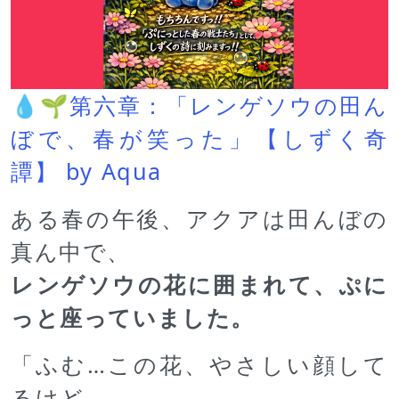
💧🌱第六章：「レンゲソウの田ん
ぼで、春が笑った」【しずく奇
譚】 by Aqua
ある春の午後、アクアは田んぼの
真ん中で、
レンゲソウの花に囲まれて、ぷに
っと座っていました。
「ふむ…この花、やさしい顔して
るけど、