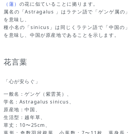
（蓮）
の花に似ていることに拠ります。
属名の「Astragalus 」はラテン語で「ゲンゲ属の」
を意味し、
種小名の「sinicus」は同じくラテン語で「中国の」
を意味し、中国が原産地であることを示します。
花言葉
「心が安らぐ」
一般名：ゲンゲ（紫雲英）、
学名：Astragalus sinicus、
原産地：中国、
生活型：越年草、
草丈：10〜25cm、
葉形：奇数羽状複葉、小葉数：7〜11枚、葉身長：