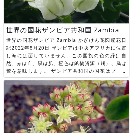
世界の国花ザンビア共和国 Zambia
世界の国花ザンビア Zambia かぎけん花図鑑花日
記2022年8月20日 ザンビアは中央アフリカに位置
し海には面していません。この国旗の色の緑は自
然、赤は血、黒は肌、橙色は鉱物資源（銅）、鳥は
鷲を意味します。 ザンビア共和国の国花はブーゲ
ンビリア グレナダと同様ザンビア共和国の国花は
ブーゲンビリア（学名：Bougainvillea spp.）で
す。 ブーゲンビリア（Bougainvill