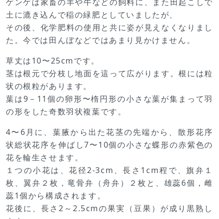
ゲンゲは家畜の羊や牛などの飼料に、また田起こしで
土に漉き込んで稲の緑肥としていましたが、
その後、化学肥料の使用と共に姿が見えなくなりまし
た。今では田んぼなどではあまり見かけません。
草丈は10〜25cmです。
茎は根元で分枝し地面を這って広がります。根には粒
状の根粒があります。
葉は9－11個の卵形〜楕円形の小さな葉が集まって羽
の形をした奇数羽状複葉です。
4〜6月に、葉腋から出た花茎の先端から、散形花序
状総状花序を伸ばし7〜10個の小さな蝶形の赤紫色の
花を輪生させます。
１つの小花は、花径2-3cm、長さ1cm程で、旗弁１
枚、翼弁２枚，竜骨弁（舟弁）２枚と、雄蕊6個，雌
蕊1個から構成されます。
花後に、長さ2～2.5cmの果実（豆果）が成り黒熟し