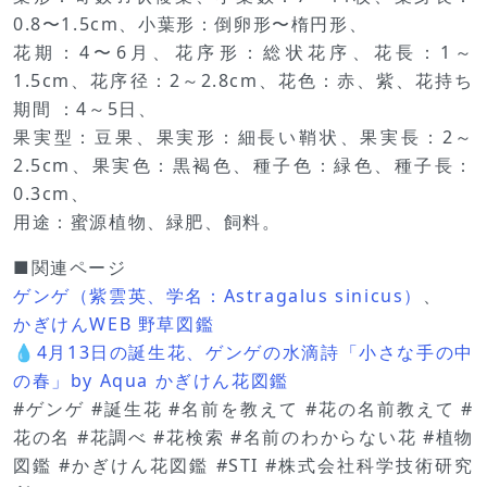
0.8〜1.5cm、小葉形：倒卵形〜楕円形、
花期：4〜6月、花序形：総状花序、花長：1～
1.5cm、花序径：2～2.8cm、花色：赤、紫、花持ち
期間 ：4～5日、
果実型：豆果、果実形：細長い鞘状、果実長：2～
2.5cm、果実色：黒褐色、種子色：緑色、種子長：
0.3cm、
用途：蜜源植物、緑肥、飼料。
■関連ページ
ゲンゲ（紫雲英、学名：Astragalus sinicus）
、
かぎけんWEB 野草図鑑
💧4月13日の誕生花、ゲンゲの水滴詩「小さな手の中
の春」by Aqua かぎけん花図鑑
#ゲンゲ #誕生花 #名前を教えて #花の名前教えて #
花の名 #花調べ #花検索 #名前のわからない花 #植物
図鑑 #かぎけん花図鑑 #STI #株式会社科学技術研究