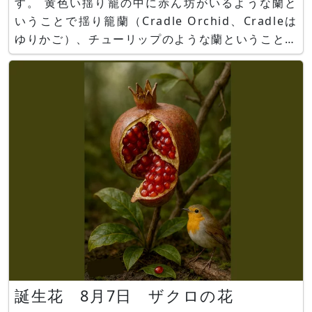
す。 黄色い揺り籠の中に赤ん坊がいるような蘭と
いうことで揺り籠蘭（Cradle Orchid、Cradleは
ゆりかご）、チューリップのような蘭ということで
（Tulip Orchid）とも呼ばれます。この蘭は２種
類のランを交雑した園芸品種で、良いとこ取りを狙
って成功した例と言えましょう。 良いとこ取
誕生花 8月7日 ザクロの花