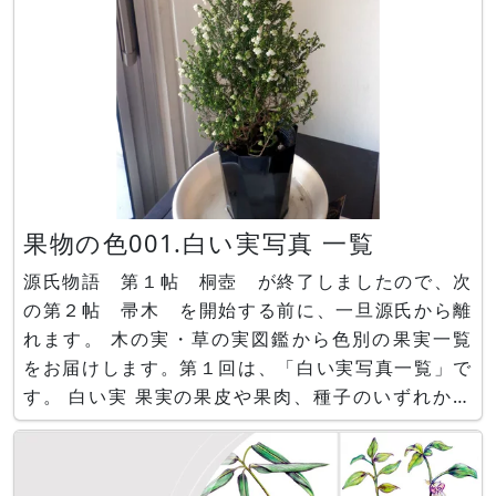
果物の色001.白い実写真 一覧
源氏物語 第１帖 桐壺 が終了しましたので、次
の第２帖 帚木 を開始する前に、一旦源氏から離
れます。 木の実・草の実図鑑から色別の果実一覧
をお届けします。第１回は、「白い実写真一覧」で
す。 白い実 果実の果皮や果肉、種子のいずれかが
が白いものを特しました。現在、以下の38種類あ
ります。 イタドリ、イチョウ、イネ、エゴノキ、
ホオズキ、ゴーヤー、トウモロコシ、サンカクサボ