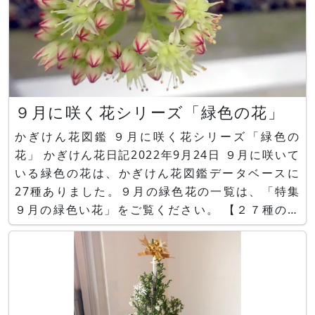
９月に咲く花シリーズ「緑色の花」
かぎけん花図鑑 ９月に咲く花シリーズ「緑色の
花」 かぎけん花日記2022年9月24日 ９月に咲いて
いる緑色の花は、かぎけん花図鑑データベースに
27種ありました。９月の緑色花の一覧は、「特集
９月の緑色い花」をご覧ください。 【２７種の科
の内訳数】 イネ科７種，ヒユ科４，ラン科３種、
【以下２種類】イラクサ科、ヤマモガシ科、【以下
１種】カヤツリグサ科、キョウチクトウ科、クワ
科、サトイモ科、ナデシコ