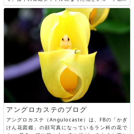
でご紹介します。 「らんまん」後半 花タイトル紹
介ショート動画 上の画像をクリックするとご覧い
ただけます。放映時間は1分です。 「らんまん」後
半タイト
アングロカステのブログ
アングロカステ（Angulocaste）は、FBの「かぎ
けん花図鑑」の顔写真になっているラン科の花で