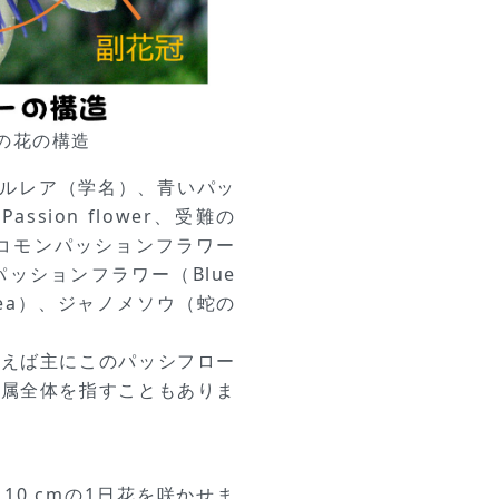
）の花の構造
カエルレア（学名）、青いパッ
ion flower、受難の
）、コモンパッションフラワー
ルーパッションフラワー（Blue
rulea）、ジャノメソウ（蛇の
言えば主にこのパッシフロー
ウ属全体を指すこともありま
10 cmの1日花を咲かせま