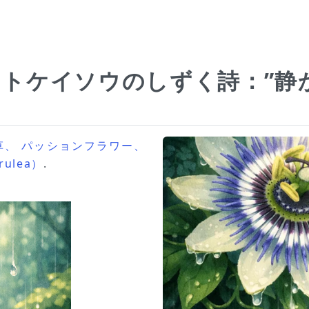
花、トケイソウのしずく詩：”静
草、 パッションフラワー、
erulea）
.