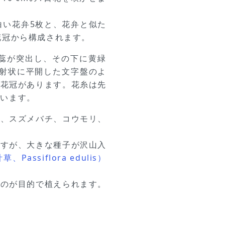
白い花弁5枚と、花弁と似た
花冠から構成されます。
雌蕊が突出し、その下に黄緑
放射状に平開した文字盤のよ
副花冠があります。花糸は先
ています。
チ、スズメバチ、コウモリ、
ですが、大きな種子が沢山入
ssiflora edulis）
るのが目的で植えられます。