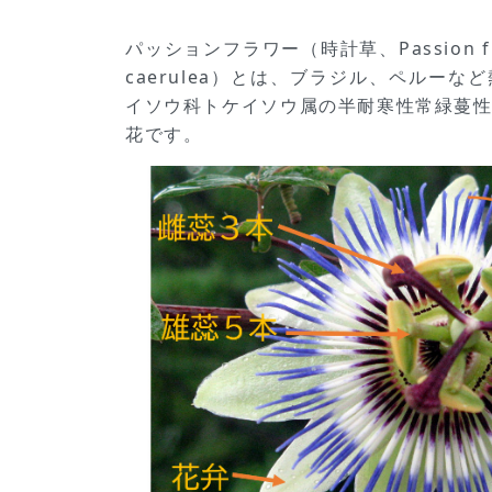
パッションフラワー（時計草、Passion flo
caerulea）とは、ブラジル、ペルー
イソウ科トケイソウ属の半耐寒性常緑蔓
花です。