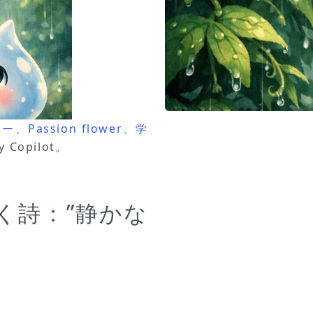
assion flower、学
 Copilot。
く詩：”静かな