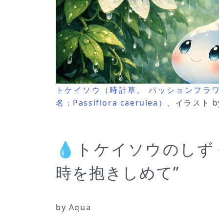
トケイソウ（時計草、 パッションフラワー、P
名：Passiflora caerulea）
、イラスト by
💧トケイソウのしず
時を抱きしめて”
by Aqua