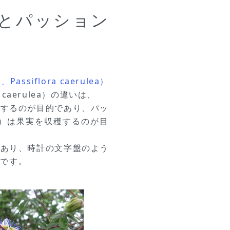
とパッション
iflora caerulea）
aerulea）の違いは、
賞するのが目的であり、パッ
is）は果実を収穫するのが目
があり、時計の文字盤のよう
りです。