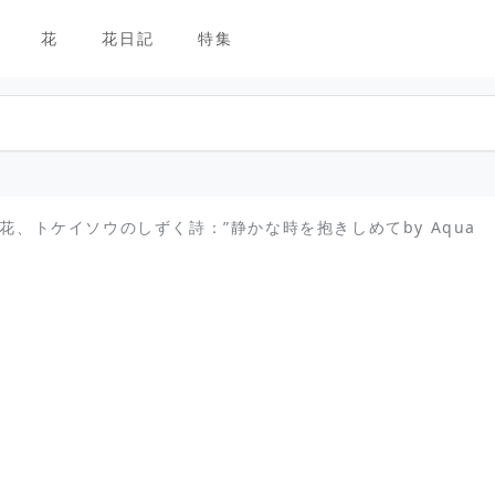
花
花日記
特集
生花、トケイソウのしずく詩：”静かな時を抱きしめてby Aqua