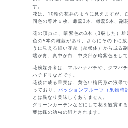
す。
花は、10輪の花弁のように見えますが、
同色の萼片５枚、雌蕊3本、雄蕊5本、副
花の頂点に、暗紫色の3本（3裂した）
色の5本の雄蕊があり、さらにその下に
うに見える細い花糸（糸状体）から成る
端が青、真中が白、中央部が暗紫色をし
花粉媒介者は、マルハナバチや、クマバ
ハチドリなどです。
花後に成る果実は、黄色い楕円形の液果
っており、
パッションフルーツ（果物時計草、Pa
とは異なり美味しくありません。
グリーンカーテンなどにして花を観賞す
葉は蝶の幼虫の餌とされます。