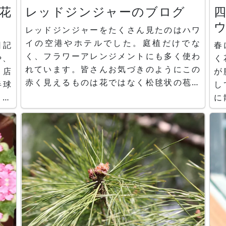
ん花
レッドジンジャーのブログ
レッドジンジャーをたくさん見たのはハワ
イの空港やホテルでした。庭植だけでな
日記
春
く、フラワーアレンジメントにも多く使わ
く
れています。皆さんお気づきのようにこの
と店
が
赤く見えるものは花ではなく松毬状の苞で
半球
し
す。そして本当の花については、かぎけん
るの
に
花図鑑をご参照ください。
夏秋
が
ます
間
てい
もあり
食・
名
わら
バ
す