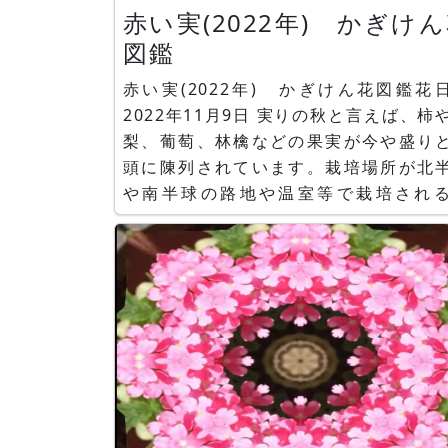
赤い実(2022年) かぎけ
図鑑
赤い実(2022年) かぎけん花図鑑花
2022年11月9日 実りの秋と言えば、柿や、
梨、葡萄、林檎などの果実が今や盛り
頭に陳列されています。栽培場所が北
や南半球の路地や温室等で栽培され
で、果実は一年中身近にあります。 春
冬、それぞれの時期で成り物は異なり
が、秋がその集大成の時期とみなされ
ます。 ここでは、それらの季節や、可
非可食、動物食用・人間食用にかか
ず、赤