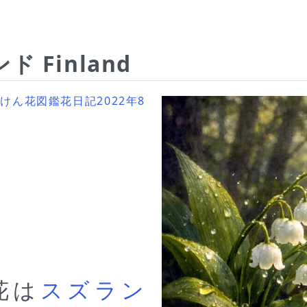
 Finland
かぎけん花図鑑花日記2022年8
花は
スズラン