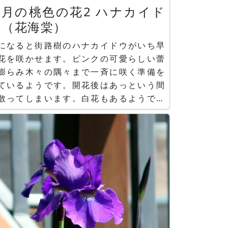
四月の桃色の花2 ハナカイド
ウ（花海棠）
になると街路樹のハナカイドウがいち早
花を咲かせます。ピンクの可愛らしい蕾
膨らみ木々の隅々まで一斉に咲く準備を
ているようです。開花後はあっという間
散ってしまいます。白花もあるようです
見たことはありません。リンゴと同じ仲
なので開花後に赤い小さな実が成ること
ます。 ハナカイドウ（花海棠、学
：Malus halliana）とは、中国原産で、
ラ科リンゴ属の耐寒性落葉広葉中高木で
。