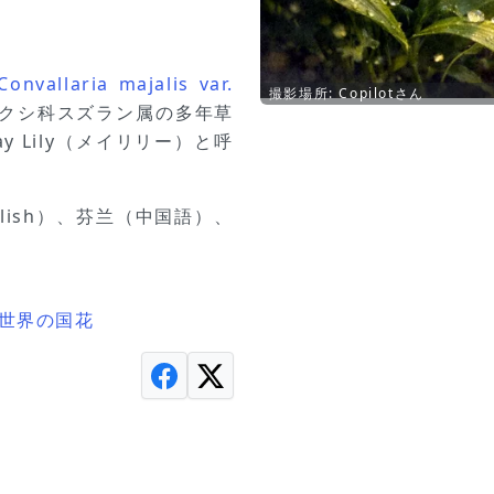
ria majalis var.
撮影場所: Copilotさん
クシ科スズラン属の多年草
、May Lily（メイリリー）と呼
glish）、芬兰（中国語）、
 世界の国花