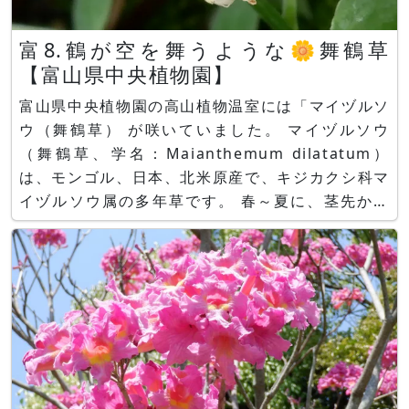
富8.鶴が空を舞うような🌼舞鶴草
【富山県中央植物園】
富山県中央植物園の高山植物温室には「マイヅルソ
ウ（舞鶴草） が咲いていました。 マイヅルソウ
（舞鶴草、学名：Maianthemum dilatatum）
は、モンゴル、日本、北米原産で、キジカクシ科マ
イヅルソウ属の多年草です。 春～夏に、茎先から
総状花序を伸ばし、白い小さな六弁花を20個ほど
咲かせます。花弁は外側に反り返ります。 マイヅ
ルソウの特徴と名前の由来 マイヅルソウの葉の形
は、ドクダミ