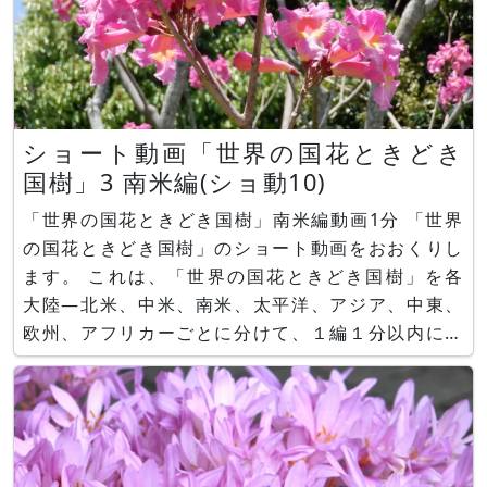
ショート動画「世界の国花ときどき
国樹」3 南米編(ショ動10)
「世界の国花ときどき国樹」南米編動画1分 「世界
の国花ときどき国樹」のショート動画をおおくりし
ます。 これは、「世界の国花ときどき国樹」を各
大陸―北米、中米、南米、太平洋、アジア、中東、
欧州、アフリカーごとに分けて、１編１分以内に収
まる動画としたものです。各大陸毎に、6～８国の
国花を紹介しています。 第3回目にあたる今回は、
南米編のご紹介です。南米編には、ブラジル、アル
ゼンチン、ボリビア、パ