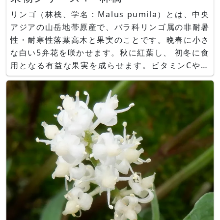
リンゴ（林檎、学名：Malus pumila）とは、中央
アジアの山岳地帯原産で、バラ科リンゴ属の非耐暑
性・耐寒性落葉高木と果実のことです。晩春に小さ
な白い5弁花を咲かせます。秋に紅葉し、 初冬に食
用となる有益な果実を成らせます。ビタミンCや植
物繊維が豊富で、昔から、英国では一日一個のリン
ゴを食べると病気にならず 医者が要らないという
諺があります。 身近な果物で日本全国にとどまら
ず世界各国で食べられ