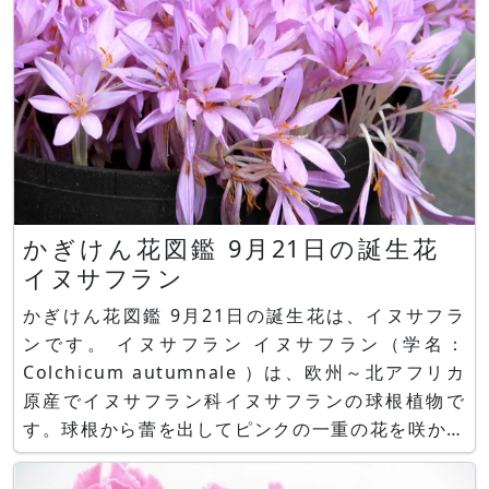
かぎけん花図鑑 9月21日の誕生花
イヌサフラン
かぎけん花図鑑 9月21日の誕生花は、イヌサフラ
ンです。 イヌサフラン イヌサフラン（学名：
Colchicum autumnale ）は、欧州～北アフリカ
原産でイヌサフラン科イヌサフランの球根植物で
す。球根から蕾を出してピンクの一重の花を咲かせ
ます。花や草姿はサフラン(Saffron)や、クロッカ
スに似ていますが、イヌサフランは開花時に葉が無