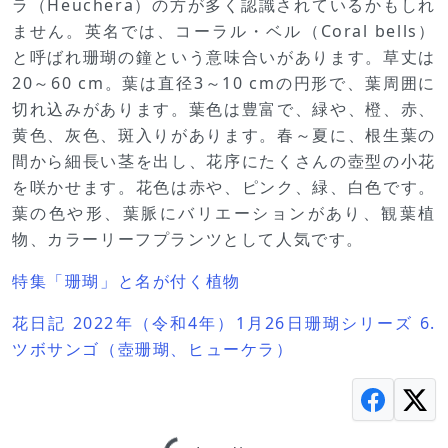
ラ（Heuchera）の方が多く認識されているかもしれ
ません。英名では、コーラル・ベル（Coral bells）
と呼ばれ珊瑚の鐘という意味合いがあります。草丈は
20～60 cm。葉は直径3～10 cmの円形で、葉周囲に
切れ込みがあります。葉色は豊富で、緑や、橙、赤、
黄色、灰色、斑入りがあります。春～夏に、根生葉の
間から細長い茎を出し、花序にたくさんの壺型の小花
を咲かせます。花色は赤や、ピンク、緑、白色です。
葉の色や形、葉脈にバリエーションがあり、観葉植
物、カラーリーフプランツとして人気です。
特集「珊瑚」と名が付く植物
花日記 2022年（令和4年）1月26日珊瑚シリーズ 6.
ツボサンゴ（壺珊瑚、ヒューケラ）