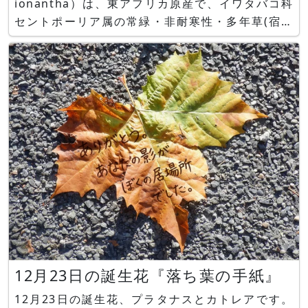
ionantha）は、東アフリカ原産で、イワタバコ科
セントポーリア属の常緑・非耐寒性・多年草(宿根
草)です。花言葉は「小さな愛」です。 ヒイラギ ヒ
イラギ（柊、学名：Osmanthus
heterophyllus）は、ヨーロッパ原産で
12月23日の誕生花『落ち葉の手紙』
12月23日の誕生花、プラタナスとカトレアです。