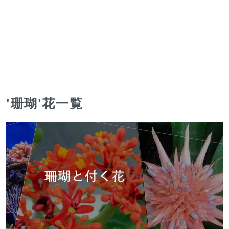
'珊瑚'花一覧