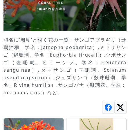
和名に’珊瑚’と付く花の一覧－サンゴアブラギリ（珊
瑚油桐、学名：Jatropha podagrica）,ミドリサン
ゴ（緑珊瑚、学名：Euphorbia tirucalli）,ツボサン
ゴ（壺珊瑚、ヒューケラ、学名：Heuchera
sanguinea）,タマサンゴ（玉珊瑚、Solanum
pseudocapsicum）,ジュズサンゴ（数珠珊瑚、学
名：Rivina humilis）,サンゴバナ（珊瑚花、学名：
Justicia carnea）など。