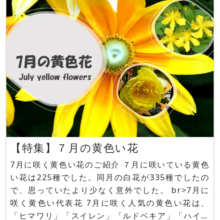
スリウム、エラチオール・ベゴニア、ニオイアラセ
イトウ、カラー、キク 【目次
【特集】７月の黄色い花
7月に咲く黄色い花のご紹介 ７月に咲いている黄色
い花は225種でした。同月の白花が335種でしたの
で、思っていたより少なく意外でした。 br>7月に
咲く黄色い代表花 7月に咲く人気の黄色い花は、
「ヒマワリ」「スイレン」「ルドベキア」「ハイビ