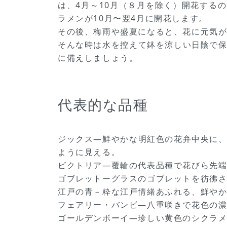
は、4月～10月（８月を除く）開花する
ラメンが10月〜翌4月に開花します。
その後、梅雨や盛夏になると、花に元気
そんな時は水を控えて鉢を涼しい日陰で
に備えしましょう。
代表的な品種
ジックス―鮮やかな明紅色の花弁中央に
ように見える。
ビクトリア―覆輪の代表品種で花びら先
ゴブレットーグラスのゴブレットを彷彿
江戸の青－粋な江戸情緒あふれる、鮮や
フェアリー・バンビ―八重咲きで花色の
ゴールデンボーイ―珍しい黄色のシクラ