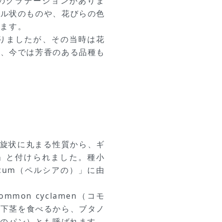
のグラデーションがありま
リル状のものや、花びらの色
ります。
ありましたが、その当時は花
が、今では芳香のある品種も
が螺旋状に丸まる性質から、ギ
）」と付けられました。種小
sicum（ペルシアの）」に由
on cyclamen（コモ
地下茎を食べるから、ブタノ
豚のパン）とも呼ばれます。