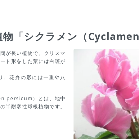
物「シクラメン（Cyclame
期間が長い植物で、クリスマ
ハート形をした葉には白斑が
り、花弁の形には一重や八
n persicum）とは、地中
属の半耐寒性球根植物です。