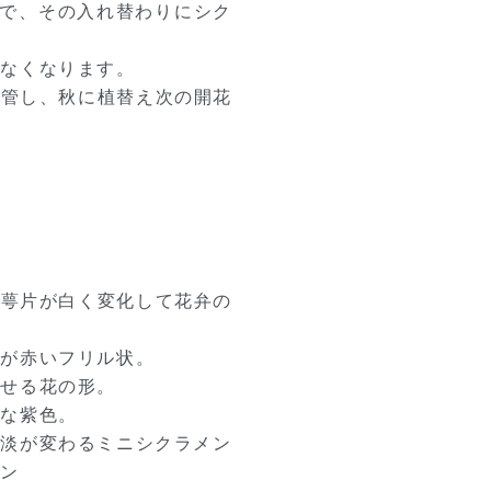
ので、その入れ替わりにシク
がなくなります。
保管し、秋に植替え次の開花
、萼片が白く変化して花弁の
端が赤いフリル状。
させる花の形。
かな紫色。
濃淡が変わるミニシクラメン
メン