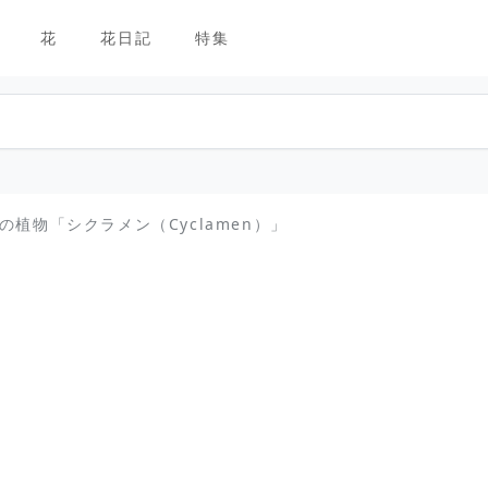
花
花日記
特集
植物「シクラメン（Cyclamen）」