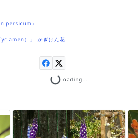
 persicum）
clamen）」 かぎけん花
Loading...
Loading...