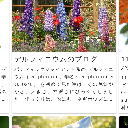
デルフィニウムのブログ
1
パシフィックジャイアント系の デルフィニ
ウム（Delphinium、学名：Delphinium ×
1
a'）
cultoru） を初めて見た時は、その色鮮や
グラス、 
属の
かさ、大きさ、立派さにびっくりしまし
O
てい
た。びっくりは、他にも、ネギボウズに似
a
（里
た ギガンテウム を見た時にも感じたことで
科
内側
すが、球形のギガンテウムに対して、デル
「謙虚
と内
フィニウムは、細長く、背が高い植物で
g