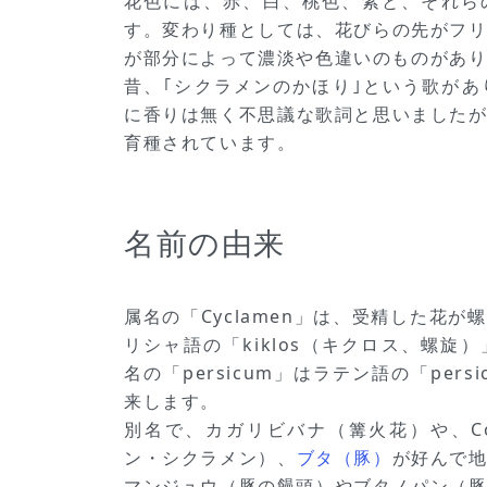
花色には、赤、白、桃色、紫と、それら
す。変わり種としては、花びらの先がフ
が部分によって濃淡や色違いのものがあ
昔、｢シクラメンのかほり｣という歌が
に香りは無く不思議な歌詞と思いました
育種されています。
名前の由来
属名の「Cyclamen」は、受精した花
リシャ語の「kiklos（キクロス、螺旋
名の「persicum」はラテン語の「per
来します。
別名で、カガリビバナ（篝火花）や、Comm
ン・シクラメン）、
ブタ（豚）
が好んで
マンジュウ（豚の饅頭）やブタノパン（