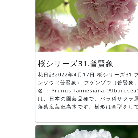
桜シリーズ31.普賢象
花日記2022年4月17日 桜シリーズ31.フゲ
ンゾウ（普賢象） フゲンゾウ（普賢象、学
名：Prunus lannesiana ‘Alborose
は、日本の園芸品種で、バラ科サクラ
落葉広葉低高木です。樹形は傘型をし
ます。オオシマザクラ系サトザクラ
桜）の八重咲き品種です。花は八重で
が白、外側がピンクですが、咲き進む