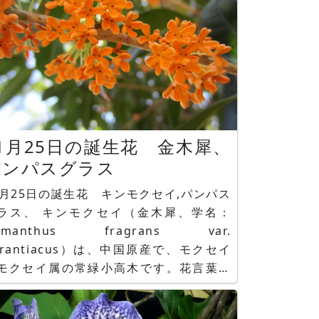
1月25日の誕生花 金木犀、
パンパスグラス
1月25日の誕生花 キンモクセイ,パンパス
キンモクセイ（金木犀、学名：
smanthus fragrans var.
urantiacus）は、中国原産で、モクセイ
モクセイ属の常緑小高木です。花言葉は
」です。 パンパスグラス（pampas
rass、学名：Cortaderia selloana）