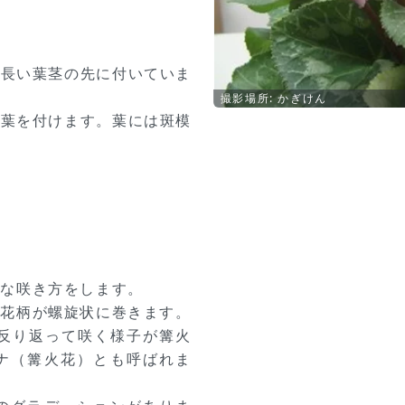
が長い葉茎の先に付いていま
撮影場所: かぎけん
の葉を付けます。葉には斑模
議な咲き方をします。
と花柄が螺旋状に巻きます。
に反り返って咲く様子が篝火
ナ（篝火花）とも呼ばれま