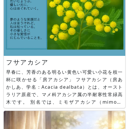
フサアカシア
早春に、芳香のある明るい黄色い可愛い小花を枝一
杯に咲かせる「房アカシア」 フサアカシア（房あ
かしあ、学名：Acacia dealbata）とは、オースト
ラリア原産で、マメ科アカシア属の半耐寒性常緑高
木です。 別名では、ミモザアカシア（mimosa
acacia）、ミモザ（mimosa）, ギンヨウアカシア
（銀葉acacia）、silver wattle（シルバーワト
ル）とも呼ばれます。 アカシア