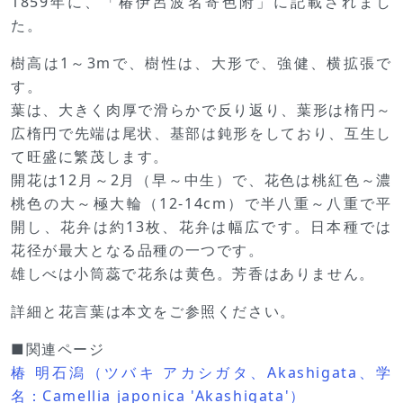
1859年に、「椿伊呂波名寄色附」に記載されまし
た。
樹高は1～3mで、樹性は、大形で、強健、横拡張で
す。
葉は、大きく肉厚で滑らかで反り返り、葉形は楕円～
広楕円で先端は尾状、基部は鈍形をしており、互生し
て旺盛に繁茂します。
開花は12月～2月（早～中生）で、花色は桃紅色～濃
桃色の大～極大輪（12-14cm）で半八重～八重で平
開し、花弁は約13枚、花弁は幅広です。日本種では
花径が最大となる品種の一つです。
雄しべは小筒蕊で花糸は黄色。芳香はありません。
詳細と花言葉は本文をご参照ください。
■関連ページ
椿 明石潟（ツバキ アカシガタ、Akashigata、学
名：Camellia japonica 'Akashigata'）