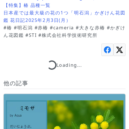
【特集】椿 品種一覧
日本産では最大級の花の1つ「明石潟」かぎけん花図
鑑 花日記2025年2月3日(月）
#椿 #明石潟 #赤椿 #cameria #大きな赤椿 #かぎけ
ん花図鑑 #STI #株式会社科学技術研究所
Loading...
Loading...
他の記事