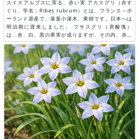
スイスアルプスに実る、赤い実 アカスグリ（赤す
ぐり、学名：Ribes rubrum）とは、フランス～ポ
ーランド原産で、落葉小灌木、果樹です。日本へは
明治期に渡来しました。 フサスグリ（房酸塊）
は、赤、白、黒の果実が成りますが、その内、赤い
果実を付ける品種です。 樹高は100-200cmで、棘
の無い茎を真っすぐ伸ばします。 葉は葉柄と同じ
長さで、緑色で長さ4-10cm、幅3～8cmの円腎形
で3～