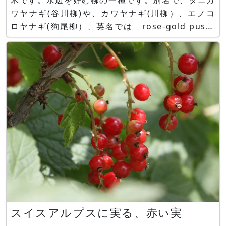
木です。水辺を好む柳の一種です。別名で、タニガ
ワヤナギ(谷川柳)や、カワヤナギ(川柳）、エノコ
ロヤナギ(狗尾柳）、英名では rose-gold pussy
willow と呼ばれます。 万葉集と猫柳 遠江の吾跡
川(あどがわ)の川楊(やなぎ)は 刈っても刈って
も また生えてくるという 吾
スイスアルプスに実る、赤い実