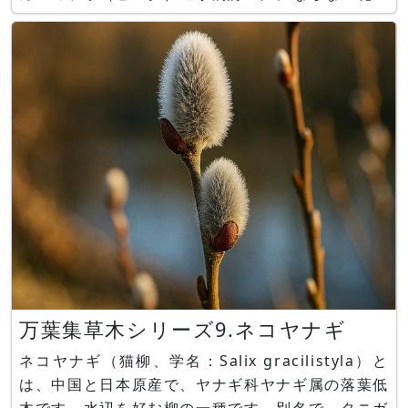
by Aqua ねえ わたしの声は 聞こえてる？ 小さく
て かすんでいて でも たしかにここにいる 誰かの
万葉集草木シリーズ9.ネコヤナギ
ネコヤナギ（猫柳、学名：Salix gracilistyla）と
は、中国と日本原産で、ヤナギ科ヤナギ属の落葉低