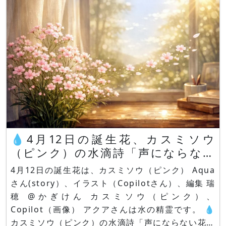
💧4月12日の誕生花、カスミソウ
（ピンク）の水滴詩「声にならない
花」Aqua
4月12日の誕生花は、カスミソウ（ピンク） Aqua
さん(story）、イラスト（Copilotさん）、編集 瑞
穂 @かぎけん カスミソウ（ピンク）、
Copilot（画像） アクアさんは水の精霊です。 💧
カスミソウ（ピンク）の水滴詩「声にならない花」