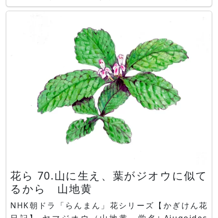
ます。北海道に在来種があり、北海道を代表する花
とされます。 和名はキミカゲソウ（君影草）とも
呼ばれます。草丈は15～20 cm
花ら 70.山に生え、葉がジオウに似て
るから 山地黄
NHK朝ドラ「らんまん」花シリーズ【かぎけん花