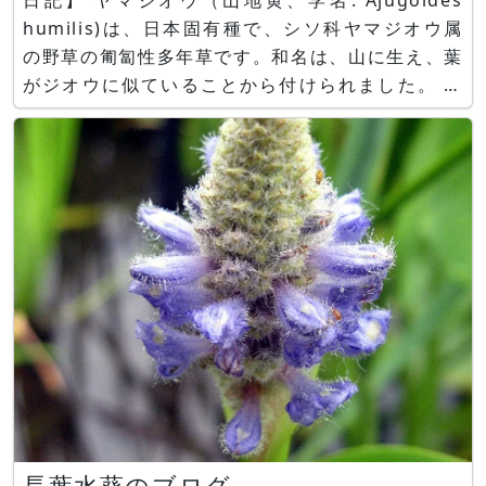
日記】 ヤマジオウ（山地黄、学名: Ajugoides
humilis)は、日本固有種で、シソ科ヤマジオウ属
の野草の匍匐性多年草です。和名は、山に生え、葉
がジオウに似ていることから付けられました。 草
丈5～10cmで、長い根茎があり、匍匐してっ地上
がります。葉は上部に２～３対付きます。葉は、短
い葉柄の先に付き、緑色で葉長さ3～7cm、葉幅2
～5c
長葉水葵のブログ