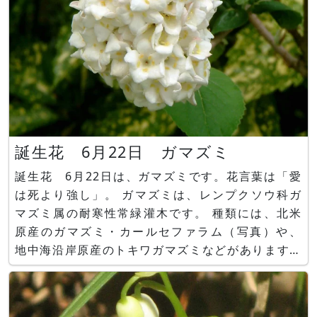
誕生花 6月22日 ガマズミ
誕生花 6月22日は、ガマズミです。花言葉は「愛
は死より強し」。 ガマズミは、レンプクソウ科ガ
マズミ属の耐寒性常緑灌木です。 種類には、北米
原産のガマズミ・カールセファラム（写真）や、
地中海沿岸原産のトキワガマズミなどがあります。
■かぎけん花図鑑 https://www.flower-
db.com