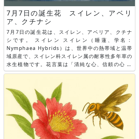
7月7日の誕生花 スイレン、アベリ
ア、クチナシ
7月7日の誕生花は、スイレン、アベリア、クチナ
シです。 スイレン スイレン（睡蓮、学名：
Nymphaea Hybrids）は、世界中の熱帯域と温帯
域原産で、スイレン科スイレン属の耐寒性多年草の
水生植物です。花言葉は「清純な心、信頼の心 信
仰」です。 アベリア アベリア（Abelia、学名：
Abelia grandiflora）とは、中国（園芸種）原産
で、スイカズラ科ツクバネウツギ属の常緑低木で