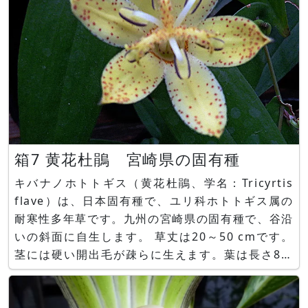
箱7 黄花杜鵑 宮崎県の固有種
キバナノホトトギス（黄花杜鵑、学名：Tricyrtis
flave）は、日本固有種で、ユリ科ホトトギス属の
耐寒性多年草です。九州の宮崎県の固有種で、谷沿
いの斜面に自生します。 草丈は20～50 cmです。
茎には硬い開出毛が疎らに生えます。葉は長さ8～
20cmの緑色披針形をしており互生して茎に付きま
す。9月～11月に、葉腋から褐色の毛が生えた2～