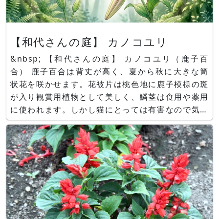
【和代さんの庭】 カノコユリ
&nbsp; 【和代さんの庭】 カノコユリ（鹿子百
合） 鹿子百合は背丈が高く、夏から秋に大きな筒
状花を咲かせます。花被片は桃色地に鹿子模様の斑
が入り観賞用植物として美しく、鱗茎は食用や薬用
に使われます。しかし猫にとっては有害なので気を
付ける必要があります。 和代さんの庭では今を盛
りに、花壇の主役として元気に咲いていました。
ブログ https://www.flower-db.com/ja/blo