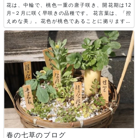
花は、中輪で、桃色一重の唐子咲き、開花期は12
月~２月に咲く早咲きの品種です。 花言葉は、「控
えめな美」。花色が桃色であることに拠ります。
■ツバキ モモワレ（椿 桃割れ）
https://www.flower-db.com/ja/flower:2005
春の七草のブログ