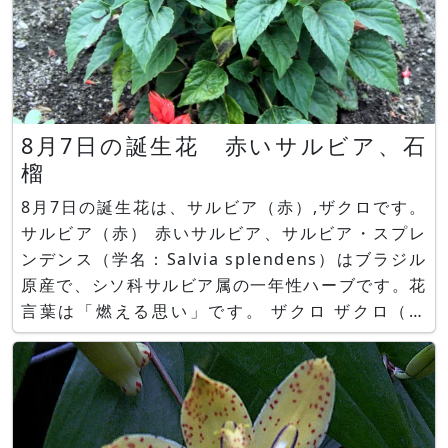
8月7日の誕生花 赤いサルビア、石
榴
8月7日の誕生花は、サルビア（赤）,ザクロです。
サルビア（赤） 赤いサルビア、サルビア・スプレ
ンデンス（学名：Salvia splendens）はブラジル
原産で、シソ科サルビア属の一年性ハーブです。花
言葉は「燃える思い」です。 ザクロ ザクロ（石
榴、学名：Punica granatum）はイランやアフガ
ニスタン原産でザクロ科の耐寒性落葉小高木です。
花言葉は「円熟した優雅さ」です。 誕生花