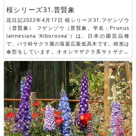
桜シリーズ31.普賢象
花日記2022年4月17日 桜シリーズ31.フゲンゾウ
（普賢象） フゲンゾウ（普賢象、学名：Prunus
lannesiana ‘Alborosea'）は、日本の園芸品種
で、バラ科サクラ属の落葉広葉低高木です。樹形は
傘型をしています。オオシマザクラ系サトザクラ
（里桜）の八重咲き品種です。花は八重で内側が
白、外側がピンクですが、咲き進むと内側のピンク
が白に変わり木全体が白っぽく見えます。若葉は錆