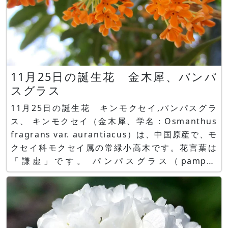
11月25日の誕生花 金木犀、パンパ
スグラス
11月25日の誕生花 キンモクセイ,パンパスグラ
ス、 キンモクセイ（金木犀、学名：Osmanthus
fragrans var. aurantiacus）は、中国原産で、モ
クセイ科モクセイ属の常緑小高木です。花言葉は
「謙虚」です。 パンパスグラス（pampas
grass、学名：Cortaderia selloana）は、アルゼ
ンチン、ブラジル、チリなど南米大陸原産でイネ科
コルタデリア属の半