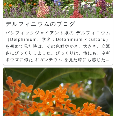
デルフィニウムのブログ
パシフィックジャイアント系の デルフィニウム
（Delphinium、学名：Delphinium × cultoru）
を初めて見た時は、その色鮮やかさ、大きさ、立派
さにびっくりしました。びっくりは、他にも、ネギ
ボウズに似た ギガンテウム を見た時にも感じたこ
とですが、球形のギガンテウムに対して、デルフィ
ニウムは、細長く、背が高い植物です。カメラを縦
にしないと全体がうまく入りきれません。花は...