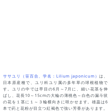
ササユリ（笹百合、学名：Lilium japonicum）
は、
日本原産種で、ユリ科ユリ属の多年草の球根植物で
す。ユリの中では早目の6月～7月に、細い花茎を伸
ばし、花長10～15cmの大輪の薄桃色～白色の漏斗状
の花を１茎に１～３輪横向きに咲かせます。雄蕊は6
本で葯と花粉が目立つ紅褐色で強い芳香があります。