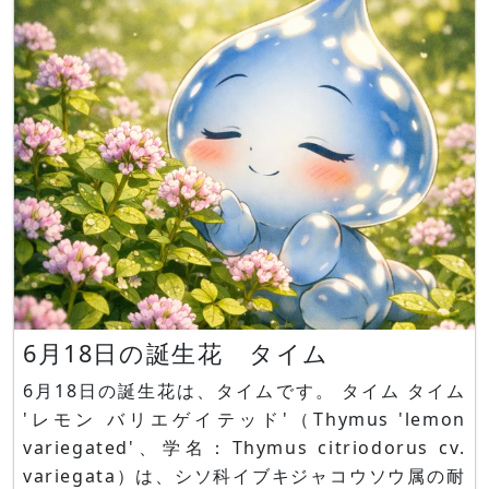
は「共感」「思いやり」「同情」です。 エニシダ
エニシダ（金雀枝、学名
6月18日の誕生花 タイム
6月18日の誕生花は、タイムです。 タイム タイム
'レモン バリエゲイテッド'（Thymus 'lemon
variegated'、学名：Thymus citriodorus cv.
variegata）は、シソ科イブキジャコウソウ属の耐