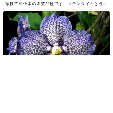
寒性常緑低木の園芸品種です。コモンタイムとラー
ジタイムの交配種（T. pulegioides x T.
vulgaris）であるシトラスタイム（レモンタイ
ム）
バンダ トレバー ラスボーン 'ブラッ
ク パンサー'のブログ
世界らん展2019が、東京後楽園ドームで開催され