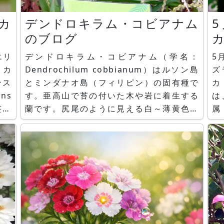
カ
デンドロキラム・コビアナム
のブログ
エリ
デンドロキラム・コビアナム（学名：
5
Dendrochilum cobbianum）はルソン島
ズラ
ンス
とミンダナオ島（フィリピン）の固有種で
カ
ns
す。亜高山で苔の付いた木や岩に着生する
は
芸品
蘭です。尻尾のように見える白～薄黄色の
属
小低
花序は干し草のような香りがします。花言
「
フ
葉は「高貴な人」。 ■デンドロキラム・コ
フォ
、学
ビアナム（学名：Dendrochilum
マ
cobbianum） https://www.flower-
H
db.co
産