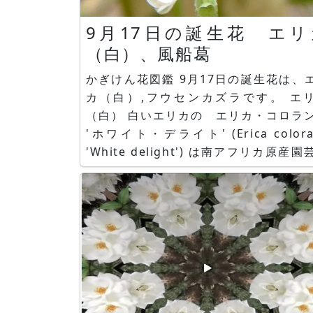
9月17日の誕生花 エリ
（白）、風船葛
かぎけん花図鑑 9月17日の誕生花は、
カ（白）,フウセンカズラです。 エリカ
（白） 白いエリカの エリカ・コロラ
'ホワイト・デライト' (Erica colora
'White delight') は南アフリカ原産園
種のツツジ科エリカ属の半耐寒性常緑
木です。花言葉は「幸せな愛を」です。 
ウセンカズラ フウセンカズラ（風船葛
名：Candiospermum halic