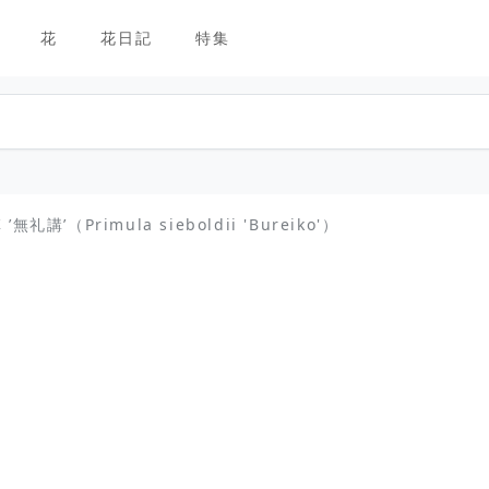
花
花日記
特集
礼講’（Primula sieboldii 'Bureiko'）