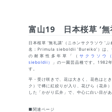
富山19 日本桜草 ’無礼講’
日本桜草 ’無礼講’（ニホンサクラソウ '
名：Primula sieboldii 'Burei
の耐寒性多年草「（
サクラソウ（桜
sieboldii）
」の一園芸品種です。1982
す。
平・受け咲きで、花は大きく、花色はと
ク）で稀に紅絞りが入り、花びら（花弁
した「かがり広弁」で、中心に白い目が
■関連ページ