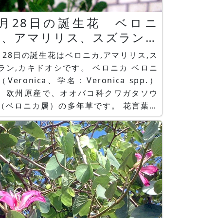
5月28日の誕生花 ベロニ
カ、アマリリス、スズラン、
カキドオシ
月28日の誕生花はベロニカ,アマリリス,ス
ン,カキドオシです。 ベロニカ ベロニ
（Veronica、学名：Veronica spp.）
、欧州原産で、オオバコ科クワガタソウ
（ベロニカ属）の多年草です。 花言葉は
忠実」です。 品種にベロニカ・オックス
ードブルーがあります。 アマリリス ア
リリス（Amaryllis、学名：
ippeastrum hybridum）は、中南米原