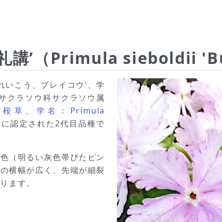
（Primula sieboldii 'B
ぶれいこう、ブレイコウ'、学
ko'）は、サクラソウ科サクラソウ属
草、学名：Primula
年に認定された2代目品種で
き色（明るい灰色帯びたピン
）の横幅が広く、先端が細裂
あります。