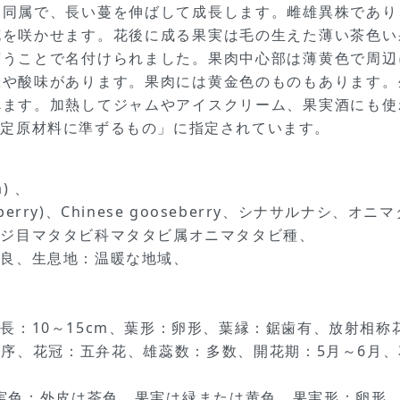
と同属で、長い蔓を伸ばして成長します。雌雄異株であり
花を咲かせます。花後に成る果実は毛の生えた薄い茶色い
言うことで名付けられました。果肉中心部は薄黄色で周辺
味や酸味があります。果肉には黄金色のものもあります。
べます。加熱してジャムやアイスクリーム、果実酒にも使
特定原材料に準ずるもの」に指定されています。
a) 、
berry)、Chinese gooseberry、シナサルナシ、オニ
ツジ目マタタビ科マタタビ属オニマタタビ種、
改良、生息地：温暖な地域、
長：10～15cm、葉形：卵形、葉縁：鋸歯有、放射相称
序、花冠：五弁花、雄蕊数：多数、開花期：5月～6月、花
果実色：外皮は茶色、果実は緑または黄色、果実形：卵形、