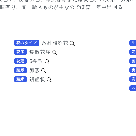
酸味有り、旬：輸入ものが主なのでほぼ一年中出回る
放射相称花
花のタイプ
生
集散花序
花序
花
5弁形
花冠
葉
卵形
葉形
実
鋸歯状
葉縁
高
花