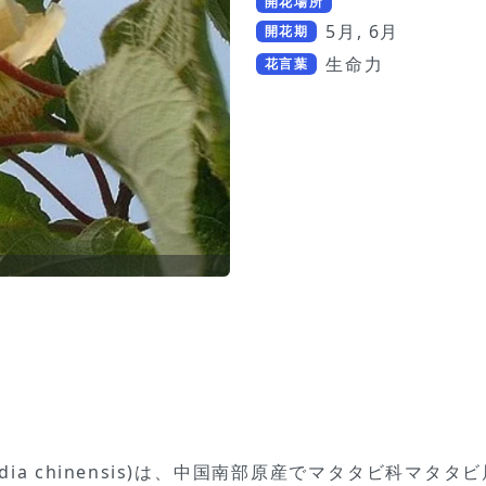
開花場所
5月, 6月
開花期
生命力
花言葉
tinidia chinensis)は、中国南部原産でマタタビ