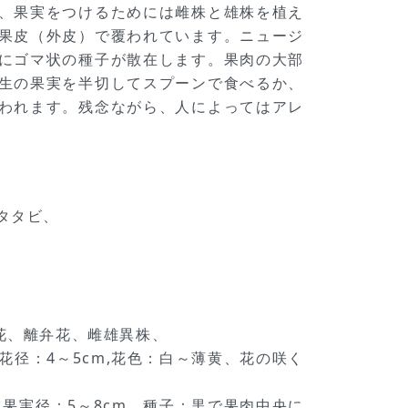
、果実をつけるためには雌株と雄株を植え
果皮（外皮）で覆われています。ニュージ
にゴマ状の種子が散在します。果肉の大部
生の果実を半切してスプーンで食べるか、
われます。残念ながら、人によってはアレ
マタタビ、
花、離弁花、雌雄異株、
径：4～5cm,花色：白～薄黄、花の咲く
果実径：5～8cm、種子：黒で果肉中央に