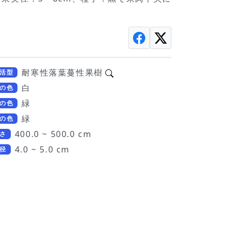
耐寒性落葉蔓性果樹
活型
白
の色
緑
の色
緑
の色
400.0 ~ 500.0 cm
さ
4.0 ~ 5.0 cm
径