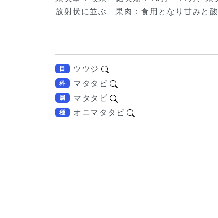
放射状に並ぶ、果肉：食用となり甘みと
ツツジ
目
マタタビ
科
マタタビ
属
オニマタタビ
種