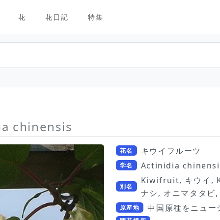
花
花日記
特集
ia chinensis
キウイフルーツ
花名
Actinidia chinens
学名
Kiwifruit, キウイ
別名
ナシ, オニマタタビ, C
中国原種をニュー
原産地