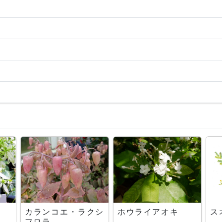
カランコエ・ラクシ
ホウライアオキ
ス
フロラ