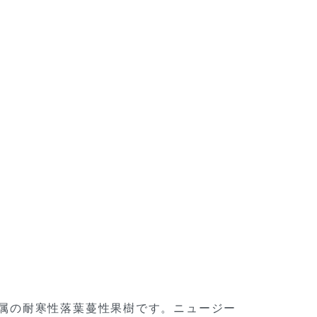
科マタタビ属の耐寒性落葉蔓性果樹です。ニュージー