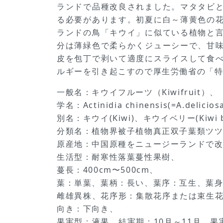
ランドで品種改良されました。マタタビ
る必要があります。初夏に白～薄黄色の
ランドの鳥「キウイ」に似ている植物と
分は薄緑色で柔らかくジューシーで、甘
皮を包丁で剥いて適度にスライスして食
ルギーを引き起こすので厚生労働省の「
一般名：キウイフルーツ（Kiwifruit）、
学名：Actinidia chinensis(=A.delicios
別名：キウイ(Kiwi)、キウイベリー(Kiwi 
分類名：植物界被子植物真正双子葉類ツ
原産地：中国原種をニュージーランドで
生活型：耐寒性落葉蔓性果樹、
蔓長：400cm〜500cm、
葉：単葉、葉柄：長い、葉序：互生、葉身
雌雄異株、花序形：集散花序または束生花
向き：下向き、
果実型：液果、結実期：10月～11月、