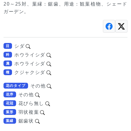
20～25対、葉縁：鋸歯、用途：観葉植物、シェード
ガーデン。
シダ
目
ホウライシダ
科
ホウライシダ
属
クジャクシダ
種
その他
花のタイプ
その他
花序
花びら無し
花冠
羽状複葉
葉形
鋸歯状
葉縁