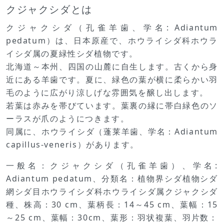
クジャクシダとは
クジャクシダ（孔雀羊歯、学名: Adiantum
pedatum）は、日本原産で、ホウライシダ科ホウラ
イシダ属の夏緑性シダ植物です。
北海道～本州、四国の山麓に自生します。古くから身
近にある羊歯です。夏に、緑色の葉が横に柔らかい羽
毛のように広がり涼しげな雰囲気を醸し出します。
若葉は赤みを帯びています。葉裏の縁に帯白緑色のソ
ーラスが爪のようにつきます。
同属に、ホウライシダ（蓬莱羊歯、学名：Adiantum
capillus-veneris）があります。
一般名：クジャクシダ（孔雀羊歯）、学名:
Adiantum pedatum、分類名：植物界シダ植物シダ
網シダ目ホウライシダ科ホウライシダ属クジャクシダ
種、株高：30 cm、葉柄長：14～45 cm、葉幅：15
～25 cm、葉幅：30cm、葉形：羽状複葉、羽片数：