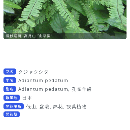
撮影場所: 高尾山 ”山草園”
クジャクシダ
花名
Adiantum pedatum
学名
Adiantum pedatum, 孔雀羊歯
別名
日本
原産地
低山, 盆栽, 鉢花, 観葉植物
開花場所
開花期