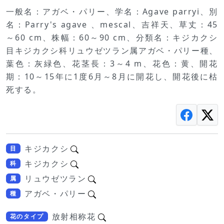
一般名：アガベ・パリー、学名：Agave parryi、別
名：Parry's agave 、mescal、吉祥天、草丈：45
～60 cm、株幅：60～90 cm、分類名：キジカクシ
目キジカクシ科リュウゼツラン属アガベ・パリー種、
葉色：灰緑色、花茎長：3～4 m、花色：黄、開花
期：10～15年に1度6月～8月に開花し、開花後に枯
死する。
キジカクシ
目
キジカクシ
科
リュウゼツラン
属
アガベ・パリー
種
放射相称花
花のタイプ