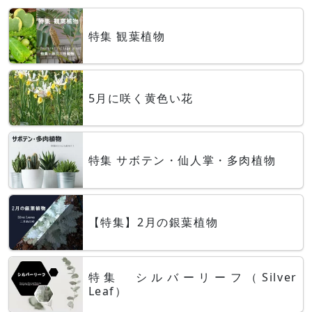
特集 観葉植物
5月に咲く黄色い花
特集 サボテン・仙人掌・多肉植物
【特集】2月の銀葉植物
特集 シルバーリーフ（Silver
Leaf）