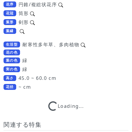
円錐/複総状花序
花序
筒形
花冠
剣形
葉形
葉縁
耐寒性多年草、多肉植物
生活型
花の色
緑
葉の色
緑
実の色
45.0 ~ 60.0 cm
高さ
~ cm
花径
Loading...
Loading...
関連する特集