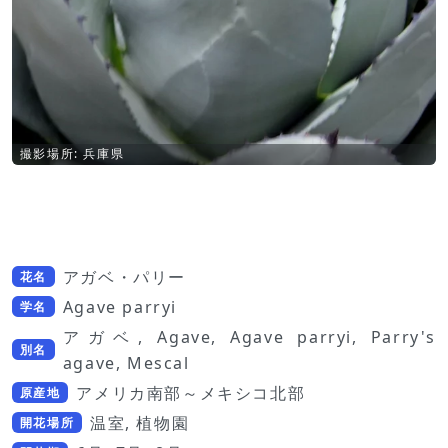
撮影場所: 兵庫県
アガベ・パリー
花名
Agave parryi
学名
アガベ, Agave, Agave parryi, Parry's
別名
agave, Mescal
アメリカ南部～メキシコ北部
原産地
温室, 植物園
開花場所