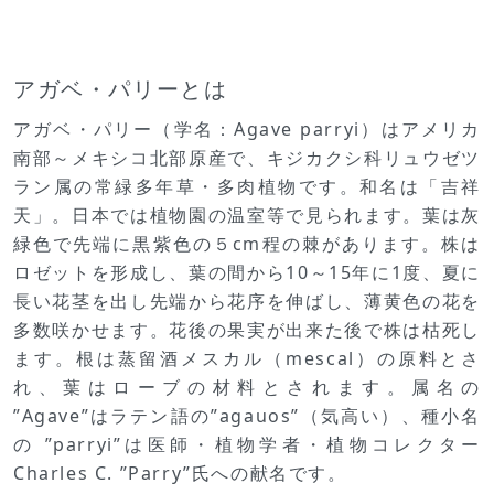
アガベ・パリーとは
アガベ・パリー（学名：Agave parryi）はアメリカ
南部～メキシコ北部原産で、キジカクシ科リュウゼツ
ラン属の常緑多年草・多肉植物です。和名は「吉祥
天」。日本では植物園の温室等で見られます。葉は灰
緑色で先端に黒紫色の５cm程の棘があります。株は
ロゼットを形成し、葉の間から10～15年に1度、夏に
長い花茎を出し先端から花序を伸ばし、薄黄色の花を
多数咲かせます。花後の果実が出来た後で株は枯死し
ます。根は蒸留酒メスカル（mescal）の原料とさ
れ、葉はローブの材料とされます。属名の
”Agave”はラテン語の”agauos”（気高い）、種小名
の ”parryi”は医師・植物学者・植物コレクター
Charles C. ”Parry”氏への献名です。