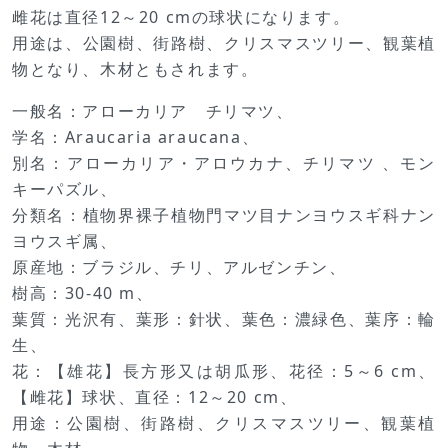
雌花は直径12～20 cmの球状になります。
用途は、公園樹、街路樹、クリスマスツリー、観葉植
物となり、木材ともされます。
一般名：アローカリア チリマツ、
学名：Araucaria araucana、
別名：アローカリア・アロウカナ、チリマツ 、モン
キーパズル、
分類名：植物界裸子植物門マツ目ナンヨウスギ科ナン
ヨウスギ属、
原産地：ブラジル、チリ、アルゼンチン、
樹高：30-40 m、
葉質：光沢有、葉形：針状、葉色：濃緑色、葉序：輪
生、
花：【雄花】長方形又は胡瓜形、花径：5～6 cm、
【雌花】球状、直径：12～20 cm、
用途：公園樹、街路樹、クリスマスツリー、観葉植