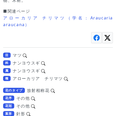
物、木材。
■関連ページ
アローカリア チリマツ（学名：Araucaria
araucana）
マツ
目
ナンヨウスギ
科
ナンヨウスギ
属
アローカリア チリマツ
種
放射相称花
花のタイプ
その他
花序
その他
花冠
針形
葉形