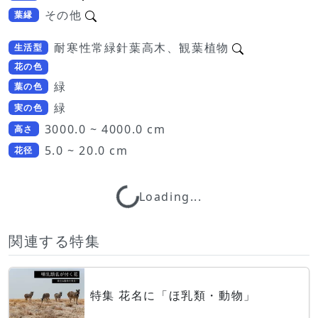
その他
葉縁
耐寒性常緑針葉高木、観葉植物
生活型
花の色
緑
葉の色
緑
実の色
3000.0 ~ 4000.0 cm
高さ
5.0 ~ 20.0 cm
花径
Loading...
Loading...
関連する特集
特集 花名に「ほ乳類・動物」