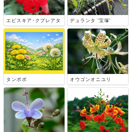
エピスキア･クプレアタ
デュランタ '宝塚'
タンポポ
オウゴンオニユリ