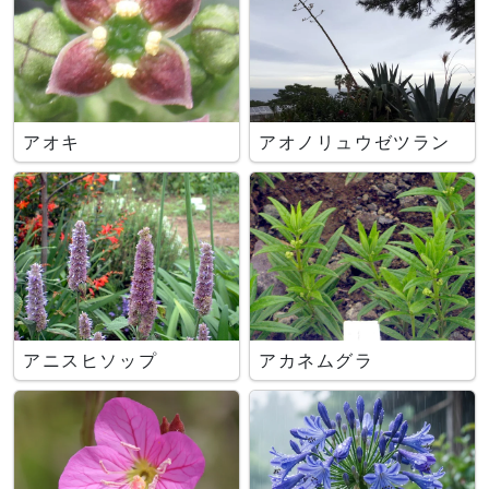
アオキ
アオノリュウゼツラン
アニスヒソップ
アカネムグラ