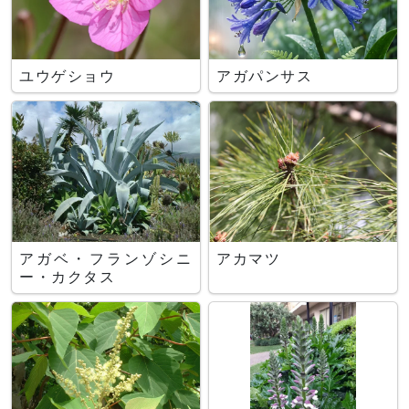
ユウゲショウ
アガパンサス
アガベ・フランゾシニ
アカマツ
ー・カクタス