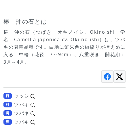
椿 沖の石とは
椿 沖の石（つばき オキノイシ、Okinoishi、学
名：Camellia japonica cv. Oki-no-ishi）は、ツバ
キの園芸品種です。白地に鮮朱色の縦絞りが控えめに
入る、中輪（花径：7～9cm）、八重咲き、開花期：
3月～4月。
ツツジ
目
ツバキ
科
ツバキ
属
ツバキ
種