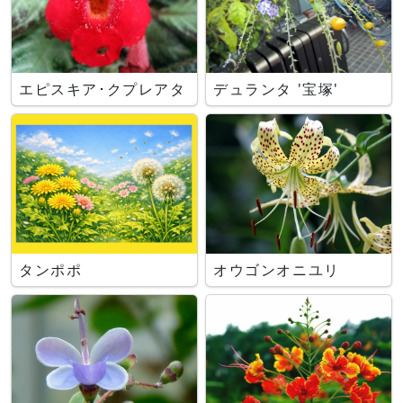
エピスキア･クプレアタ
デュランタ '宝塚'
タンポポ
オウゴンオニユリ