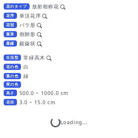
放射相称花
花のタイプ
単頂花序
花序
バラ形
花冠
倒卵形
葉形
鋸歯状
葉縁
常緑高木
生活型
白
花の色
緑
葉の色
実の色
500.0 ~ 1000.0 cm
高さ
3.0 ~ 15.0 cm
花径
Loading...
Loading...