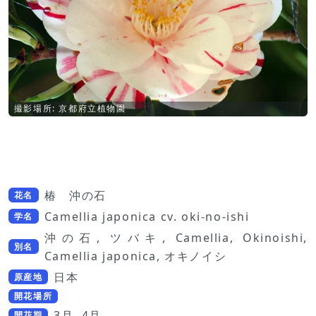
撮影場所: 京都府立植物園
椿 沖の石
花名
Camellia japonica cv. oki-no-ishi
学名
沖の石, ツバキ, Camellia, Okinoishi,
別名
Camellia japonica, オキノイシ
日本
原産地
開花場所
3月, 4月
開花期