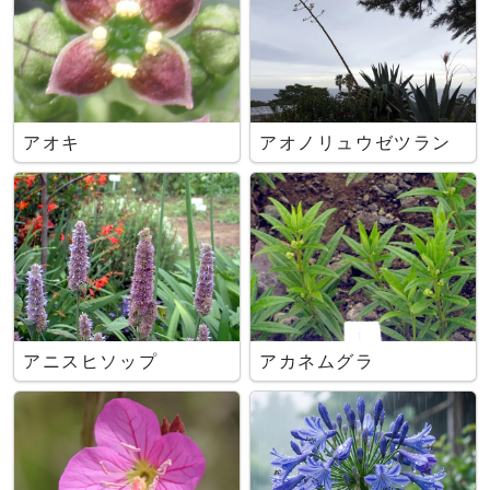
アオキ
アオノリュウゼツラン
アニスヒソップ
アカネムグラ