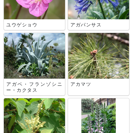
ユウゲショウ
アガパンサス
アガベ・フランゾシニ
アカマツ
ー・カクタス