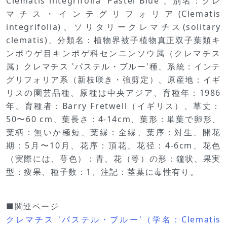
Clematis integrifolia 'Pastel Blue'、別名：クレ
マチス・インテグリフォリア(Clematis
integrifolia)、ソリタリークレマチス(solitary
clematis)、分類名：植物界被子植物真正双子葉類キ
ンポウゲ目キンポゲ科センニンソウ属（クレマチス
属）クレマチス 'パステル・ブルー'種、系統：インテ
グリフォリア系（新枝咲き・強剪定）、原産地：イギ
リスの園芸品種、原種は中央アジア、育種年：1986
年、育種者：Barry Fretwell（イギリス）、草丈：
50〜60 cm、葉長さ：4-14cm、葉形：単葉で卵形、
葉柄：無いか極短、葉縁：全縁、葉序：対生、開花
期：5月〜10月、花序：頂花、花径：4-6cm、花色
（実際には、萼色）：青、花（萼）の形：鐘状、果実
型：痩果、種子数：1、注記：茎葉に毒性有り。
■関連ページ
クレマチス 'パステル・ブルー'（学名：Clematis