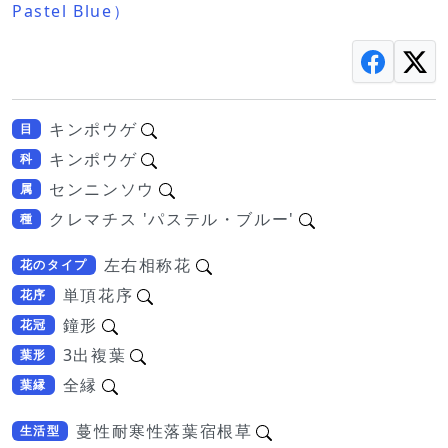
Pastel Blue）
キンポウゲ
目
キンポウゲ
科
センニンソウ
属
クレマチス 'パステル・ブルー'
種
左右相称花
花のタイプ
単頂花序
花序
鐘形
花冠
3出複葉
葉形
全縁
葉縁
蔓性耐寒性落葉宿根草
生活型