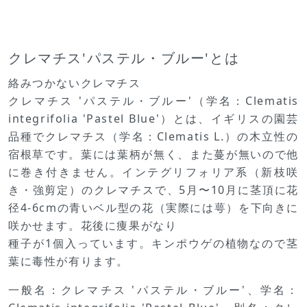
クレマチス'パステル・ブルー'とは
絡みつかないクレマチス
クレマチス 'パステル・ブルー'（学名：Clematis
integrifolia 'Pastel Blue'）とは、イギリスの園芸
品種でクレマチス（学名：Clematis L.）の木立性の
宿根草です。葉には葉柄が無く、また蔓が無いので他
に巻き付きません。インテグリフォリア系（新枝咲
き・強剪定）のクレマチスで、5月〜10月に茎頂に花
径4-6cmの青いベル型の花（実際には萼）を下向きに
咲かせます。花後に痩果がなり
種子が1個入っています。キンポウゲの植物なので茎
葉に毒性が有ります。
一般名：クレマチス 'パステル・ブルー'、学名：