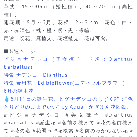
草丈：15～30cm（矮性種）、40～70 cm（高性
種）、
開花期：5月～6月、花径：2～3 cm、花色：白・
赤・赤暗色・桃・橙・紫・黒・複輪、
用途：切花、庭植え、花壇植え、花は可食。
■関連ページ
ビジョナデシコ（美女撫子、学名：Dianthus
barbaltus）
特集 ナデシコ・Dianthus
特集 食用花・Edibleflower(エディブルフラワー)
6月の誕生花
💧6月11日の誕生花、ヒゲナデシコのしずく詩：”色
とりどりのままでいい” by Aqua , かぎけん花図鑑
、
#ビジョナデシコ #美女撫子 #Dianthus
#barbaltus #誕生花 #名前を教えて #花の名前教え
て #花の名 #花調べ #花検索 #名前のわからない花 #