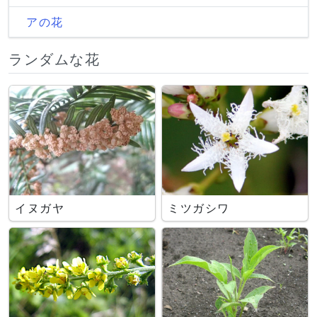
アの花
ランダムな花
イヌガヤ
ミツガシワ