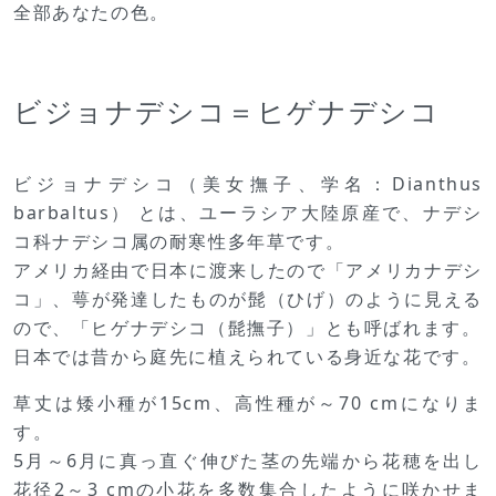
全部あなたの色。
ビジョナデシコ＝ヒゲナデシコ
ビジョナデシコ（美女撫子、学名：Dianthus
barbaltus） とは、ユーラシア大陸原産で、ナデシ
コ科ナデシコ属の耐寒性多年草です。
アメリカ経由で日本に渡来したので「アメリカナデシ
コ」、萼が発達したものが髭（ひげ）のように見える
ので、「ヒゲナデシコ（髭撫子）」とも呼ばれます。
日本では昔から庭先に植えられている身近な花です。
草丈は矮小種が15cm、高性種が～70 cmになりま
す。
5月～6月に真っ直ぐ伸びた茎の先端から花穂を出し
花径2～3 cmの小花を多数集合したように咲かせま