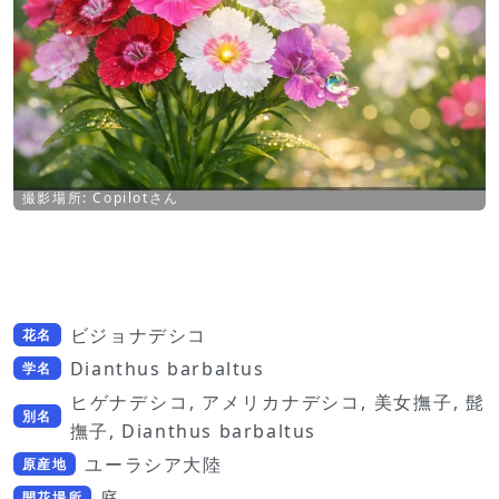
撮影場所: Copilotさん
ビジョナデシコ
花名
Dianthus barbaltus
学名
ヒゲナデシコ, アメリカナデシコ, 美女撫子, 髭
別名
撫子, Dianthus barbaltus
ユーラシア大陸
原産地
庭
開花場所