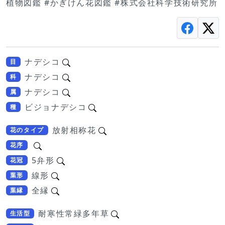
植物図鑑 #かぎけん花図鑑 #株式会社科学技術研究所
ナデシコ
目
ナデシコ
科
ナデシコ
属
ビジョナデシコ
種
放射相称花
花のタイプ
花序
5弁形
花冠
線形
葉形
全縁
葉縁
耐寒性常緑多年草
生活型