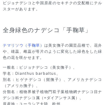
ビジョナデシコと中国原産のセキチクの交配種にテル
スターがあります。
全身緑色のナデシコ「手鞠草」
テマリソウ（手鞠草）
は美女撫子の園芸品種で、花弁
や、雄蕊、雌蕊が萼片のように変化した緑色をした緑
色の花を咲かせます。
一般名：ビジョナデシコ（美女撫子）、
学名：Dianthus barbaltus、
別名：ヒゲナデシコ（髭撫子）、アメリカナデシコ
（アメリカ撫子）、
分類名：植物界被子植物門双子葉植物網ナデシコ目ナ
デシコ科ナデシコ属（=ダイアンサス属）、
原産地：ユーラシア大陸、欧州、